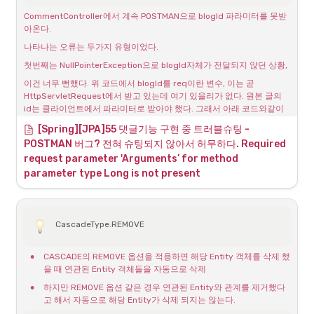
ERROR 2002 (HY000): Can't connect to local MySQL server 
through socket '/tmp/mysql.sock'
CommentController에서 계속 POSTMAN으로 blogId 파라미터를 못받
아온다.
또는 아래와 같은 내용이다.
나타나는 오류는 두가지 유형이었다.
/usr/local/Cellar/mysql@8.0/8.0.39_1/bin/mysqld_safe: line 
199: /usr/local/var/mysql/Freds-MacBookPro.local.err: 
첫번째는 NullPointerException으로 blogId자체가 전달되지 않던 상황, 
Permission denied

이건 너무 뻔했다. 위 코드에서 blogId를 req이란 변수, 이는 곧 
/usr/local/Cellar/mysql@8.0/8.0.39_1/bin/mysqld_safe: line 144: 
HttpServletRequest에서 받고 있는데 여기 있을리가 없다. 원본 글의 
/usr/local/var/mysql/Freds-MacBookPro.local.err: Permission 
id는 클라이언트에서 파라미터로 받아야 했다. 그래서 아래 코드와같이 
denied

변경했다.
ERROR! The server quit without updating PID file 
[Spring][JPA]55 댓글기능 구현 중 트러블슈팅 - 
그런데 또 오류가 발생한다. blogId가 Long타입으로 들어오지 않는것 같
(/usr/local/var/mysql/Freds-MacBookPro.local.pid).
POSTMAN 버그? 전혀 슈팅되지 않아서 허무하다. Required 
다. 뭔가 요청문이 잘못되었을 수 있다.
request parameter 'Arguments’ for method 
POSTMAN에서 POST 방식의 url은 
parameter type Long is not present
http://localhost:8080/api/comment
 인 상태에서 로그인으로 쿠키에
서 토큰을 받아서 헤더에 넣어주었다. Body에는 아래같이 JSON으로 넣
었다. 아직도 이상한점이 있다.
CascadeType.REMOVE
분명히 원본글을 파라미터로 id를 받아내야 하기 때문에 아래처럼 요청
했는데 오류가발생한다. 계속 ChatGPT를 통해 문의하지만 전혀 틀린곳
이 없다..
•
CASCADE의 REMOVE 옵션을 적용하면 해당 Entity 객체를 삭제 했
을 때 연관된 Entity 객체들을 자동으로 삭제
이상한 해결?
•
하지만 REMOVE 옵션 같은 경우 연관된 Entity와 관계를 제거했다
고 해서 자동으로 해당 Entity가 삭제 되지는 않는다.