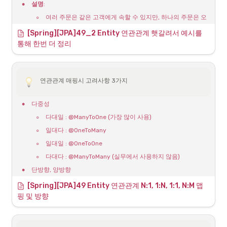
가 없다. 이 말은 Spring-Data-JPA 안에 해당 기능이 있다는 말과 같다.
•
설명
: 
◦
여러 주문은 같은 고객에게 속할 수 있지만, 하나의 주문은 오
해당 기능을 사용 할 실제 Entity 클래스 파일, 
직 하나의 고객에 속합니다. 이것은 다대일 관계입니다.
Timestamped.java
[Spring][JPA]49_2 Entity 연관관계 햇갈려서 예시를 
◦
따라서 
 엔티티에는 
라는 속성(또는 외래 
Order
customer
통해 한번 더 정리
키)이 있을 것이며, 이 속성은 
 엔티티를 참조합니
Customer
기본적으로 작성시간, 수정시간을 기록하기 위해서 
Timestamped.java
다.
클래스를 만들었다. 
•
Spring JPA 어노테이션
위 엔티티 클래스의 Audit관련 주요 어노테이션의 설명은 다음과 같다.
연관관계 매핑시 고려사항 3가지
◦
: 엔티티 클래스임을 표시합니다.
@Entity
@MappedSuperclass
JPA Entity 클래스들
◦
: 다대일 관계를 나타내며, 이 어노테이션은 
@ManyToOne
이 해당 추상 클래스를 
•
다중성
 엔티티의 
 속성과 관련됩니다.
Order
customer
상속할 경우 
◦
다대일 : @ManyToOne (가장 많이 사용)
◦
: 외래 키를 지정합니다. 
과 함께 사
@JoinColumn
@ManyToOne
createDate, 
용하여 어떤 컬럼이 외래 키인지 지정합니다. 키의 주인
◦
일대다 : @OneToMany
modifiedDate를 컬럼
◦
으로 인식
일대일 : @OneToOne
2. 다대일 관계 양방향
◦
다대다 : @ManyToMany (실무에서 사용하지 않음)
@EntityListeners(Au
해당 클래스에 
다대일 (N:1) 관계 (양방향)
•
단방향, 양방향
ditingEntityListener.
Auditing 기능을 포함
class
◦
테이블
[Spring][JPA]49 Entity 
연관관계 N:1, 1:N, 1:1, N:M 맵
•
예시
: 하나의 주문(Order)은 하나의 고객(Customer)에 속합니다. 
▪
핑 및 방향
외래키 하나로 양쪽 조인 가능
@CreatedDate
Entity가 생성되어 저
동시에 하나의 고객도 여러 주문을 가질 수 있습니다.
▪
장될 때 시간이 자동 저
사실 방향이라는 개념이 없음
•
Spring JPA 어노테이션
:
장
◦
객체
◦
: 엔티티 클래스임을 표시합니다.
@Entity