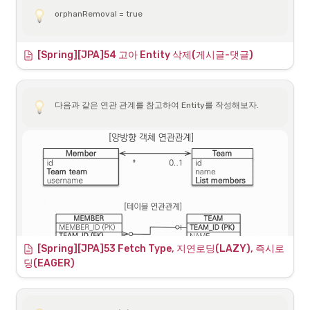
orphanRemoval = true
orphanRemoval 옵션도 REMOVE 옵션과 마찬가지로 해당 Entity 즉, 
[Spring][JPA]54 고아 Entity 삭제(게시글-댓글)
Robbie Entity 객체를 삭제하면 연관된 음식 Entity들이 자동으로 삭제
된다.
•
orphanRemoval이나 REMOVE 옵션을 사용할 때 삭제하려고 하는 
연관된 Entity를 다른 곳에서 참조하고 있는지 아닌지를 꼭 확인 필
다음과 같은 연관 관계를 참고하여 Entity를 작성해보자.
요
◦
A와 B에 참조되고 있던 C를 B를 삭제하면서 같이 삭제하게 되
면 A는 참조하고 있던 C가 사라졌기 때문에 문제가 발생
◦
따라서 
orphanRemoval 같은 경우 @ManyToOne 같은 
애너테이션에서는 사용할 수 없다.
[Spring][JPA]53 Fetch Type, 지연로딩(LAZY), 즉시로
딩(EAGER)
Member.java
Team.java
Team과 Member는 양방향 연관관계이며 키의 주인은 Member이다.