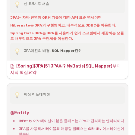
선 요약, 후 서술
▪
참조용 필드가 있는 쪽으로만 참조 가능
@LastModifiedDate
조회한 Entity의 값을 
◦
: 다대일 관계를 나타내며, 
 엔티티의 
@ManyToOne
Order
변경할 때 시간이 자동 
▪
 속성과 관련됩니다.
한쪽만 참조하면 단방향
customer
JPA는 자바 진영의 ORM 기술에 대한 API 표준 명세이며
저장
◦
▪
: 외래 키를 지정합니다. 
과 함께 사
양쪽이 서로 참조하면 양방향 ( 사실 단방향 참조가 2개 
@JoinColumn
@ManyToOne
Hibernate는 JPA의 구현체이고, 내부적으로 JDBC를 이용한다.
용하여 어떤 컬럼이 외래 키인지 지정합니다.
있는 구조!)
◦
Spring Data JPA는 JPA를 사용하기 쉽게 스프링에서 제공하는 모듈
•
: 일대다 관계를 나타내며, 
 엔티티의 
연관관계의 주인
@OneToMany
Customer
클래스의 상속
로 내부적으로 JPA 구현체를 이용한다.
 로 참조됩니다. 
 엔티티에서 
 리
customer
Customer
orders
◦
테이블은 
외래키 하나
로 두 테이블이 연관관계를 맺음
스트와 관련됩니다. 
◦
객체 양방향 관계는 A → B, B → A 처럼 
참조가 2군데
JPA이전의 배경, 
SQL Mapper란?
해당 엔티티 클래스는 시간을 기록하는 필드만으로 구성되어 있기 때문
에, 프로젝트 내의 본 엔티티에서는 상속을 통해서 해당 필드들을 사용할 
◦
객체 양방향 관계는 참조가 2군데 있음. 둘 중 테이블의 외래
일대다 (1:N) 관계 단방향과 양방향
수 있어야 한다.(== 포함되어야 한다.)
키를 관리할 곳을 지정해야 함
SQL Mapper는 개발자가 직접 SQL문을 작성해 데이터베이스 데이터를 
[Spring][JPA]51 JPA란? MyBatis(SQL Mapper)부터 
다루는 Persistence Framework이다. 객체와 테이블 간의 관계를 직접 
◦
연관관계의 주인 : 외래키를 관리하는 참조
1. 일대다 관계 단방향
시작 핵심요약
매핑하는 것이 아닌, SQL문을 실행해 쿼리 수행 결과를 어떤 객체에 매핑
◦
주인의 반대편 : 외래키에 영향을 주지 않음. 단순 조회만 가능
할지 바인딩 하는 방법이다. 
(읽기)
따라서 DBMS에 종속적인 방법이라고 할 수 있다. 대표적으로 
MyBatis
가 있다. 여기 단계까지도 
JDBC Template를 개선
해서 사용했지만, 
결
핵심 어노테이션
다대일[N:1] 연관관계
국 SQL문을 직접 작성해야된다는 단점이 있다.
장점
다대일[N:1] 단방향
@Entity
•
JDBC를 사용할 때 발생하는 불편함을 줄일 수 있다.
•
가장 많이 사용하는 연관관계
•
@Entity 어노테이션이 붙은 클래스는 JPA가 관리하는 엔티티이다
•
SQL이 비즈니스 로직과 분리되어 유지보수가 용이하다.
•
다대일의 반대는 일대다
•
JPA를 사용해서 테이블과 매핑할 클래스는 @Entity 어노테이션이 
•
세부적인 SQL 변경시 편리하다
•
항상 다(N)쪽에 외래키가 들어가야 함!
필수다