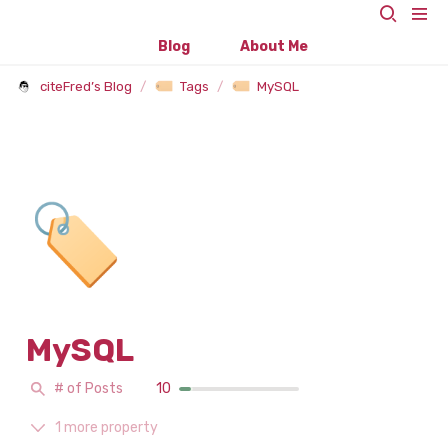
Blog
About Me
citeFred’s Blog
/
Tags
/
MySQL
🏷️
MySQL
# of Posts
10
1 more property