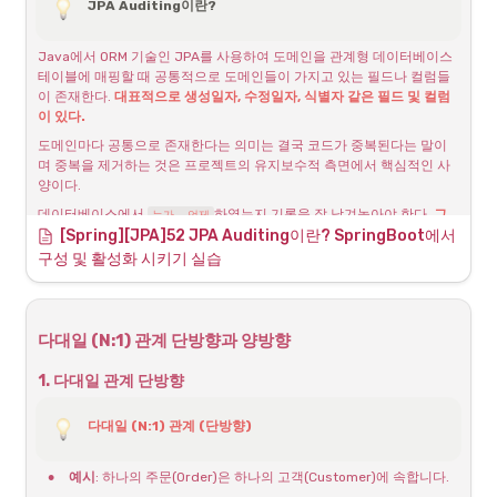
(@JoinColumn으로 Team타입의 team변수는 Team클래스의 
JPA Auditing이란?
mappedBy로 참조되어있다.) 또한 Team Entity에서는 @OneToMany로 
List<Member>를 Member 엔티티의 team 참조변수에 맵핑하고 있다.
Java에서 ORM 기술인 JPA를 사용하여 도메인을 관계형 데이터베이스 
테이블에 매핑할 때 공통적으로 도메인들이 가지고 있는 필드나 컬럼들
이 존재한다. 
대표적으로 생성일자, 수정일자, 식별자 같은 필드 및 컬럼
이 있다.
도메인마다 공통으로 존재한다는 의미는 결국 코드가 중복된다는 말이
며 중복을 제거하는 것은 프로젝트의 유지보수적 측면에서 핵심적인 사
양이다.
데이터베이스에서 
하였는지 기록을 잘 남겨놓아야 한다. 
그
누가, 언제
렇기 때문에 생성일, 수정일 컬럼은 대단히 중요한 데이터다.
[Spring][JPA]52 JPA Auditing이란? SpringBoot에서 
구성 및 활성화 시키기 실습
그래서 
JPA에서는 
이라는 기능을 제공
하고 있다. Audit은 
Audit
감시
라는 뜻으로 Spring Data JPA에서 
시간에 대해서 자동으
하다, 감사하다
로 값을 넣어주는 기능
. 도메인을 영속성 컨텍스트에 저장하거나 조회를 
수행한 후에 update를 하는 경우 매번 시간 데이터를 입력하여 주어야 
다대일 (N:1) 관계 단방향과 양방향
하는데, audit을 이용하면 자동으로 시간을 매핑하여 데이터베이스의 테
이블에 넣어줄 수 있다.
1. 다대일 관계 단방향
의존성 추가
다대일 (N:1) 관계 (단방향)
기본적으로 스프링 부트에서 gradle로 의존성을 관리하게 될 경
•
예시
: 하나의 주문(Order)은 하나의 고객(Customer)에 속합니다.
우 
만 추가해도 Audit을 하는데는 문제
spring-boot-starter-data-jpa