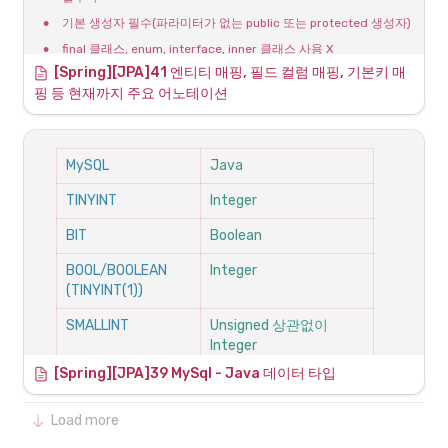
•
기존에 SQL문법을 그대로 적용할 수 있어 새로운 기술을 학습하지 
•
기본 생성자 필수(파라미터가 없는 public 또는 protected 생성자)
@ManyToOne 주요속성
않아도 된다.
•
final 클래스, enum, interface, inner 클래스 사용 X
•
다대일 관계 매핑
단점
[Spring][JPA]41 엔티티 매핑, 필드 컬럼 매핑, 기본키 매
•
저장할 필드에 final 사용 X
•
DBMS 별로 SQL 문법이 다르다.
핑 등 현재까지 주요 어노테이션
•
name 속성을 사용하면 JPA에서 사용할 엔티티 이름을 지정할 수 
•
다대일[N:1] 양방향
개발자가 직접 SQL문을 작성해야 한다.
있다.
◦
기본값은 클래스 이름을 그대로 사용한다
MySQL
Java
예시:
TINYINT
Integer
@Table
BIT
Boolean
•
@Table 어노테이션은 엔티티와 매핑할 테이블을 지정한다.
•
name 속성으로 매핑할 테이블 이름 지정이 가능하다
BOOL/BOOLEAN 
Integer
•
(TINYINT(1))
기본값은 엔티티 이름이다
예시 :
SMALLINT
Unsigned 상관없이 
Integer
[Spring][JPA]39 MySql - Java 데이터 타입
MEDIUMINT
Integer, Unsinged라면 
Long
Load more
INT
Integer, Unsigned라면 