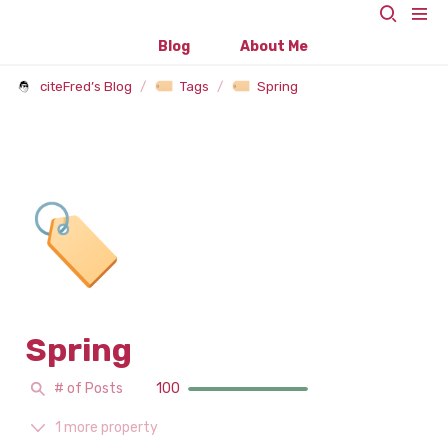
Blog
About Me
citeFred’s Blog
/
Tags
/
Spring
🏷️
Spring
# of Posts
100
1 more property