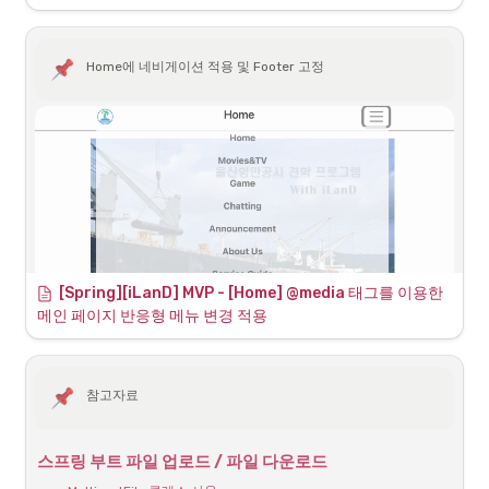
지우개 굵기 선택, 모든 색 지원
을 위한 팔레트 라이브러리 추
가) 3) 실시간 유저 목록 - 입장
웹 소켓을 활용한 채팅서버 기능
시 닉네임을 받아 리스트 형식으
Home에 네비게이션 적용 및 Footer 고정
로 유지하거나 / 마우스 오버 좌
표 값에 따른 유저 닉네임 노출
4) 각 유저마다 다른 브라우저 프
[Spring] 웹소켓으로 실시간 채팅 구현
레임 크기에 대한 동기화 - 열심
현재 만들고 있는 토이 프로젝트
히 검색해볼것..... 테스트 주소 :
에서 채팅 기능을 구현하고자 하
http://myeonguni.com 진행 결
였다. 채팅 기능을 구현하기 위해
과물 관련 소스코드 1.
https://velog.io/@sunkyuj/Spring-웹소켓으로-실시간-채팅-구현
공지 수정 기능
서는 웹소켓에 대해서 알아야 했
nodeWS.js [Serve..
다. 웹소켓이란? 처음에 채팅 기
능을 구현할 때 HTTP를 이용해
WebSocket을 이용한 실시간 채팅 구현하기 1: 서버
서 구현하려고 했다. 하지만
WebSocket을 이용한 실시간 채
HTTP는 요청과 응답이라는 구조
팅 구현 기록은 다음의 네 단계에
로 통신이 이
[Spring][iLanD] MVP - [Home] @media 태그를 이용한 
걸쳐 작성할 예정이다.
https://innu3368.tistory.com/214
WebSocket을 이용한 실시간 채
메인 페이지 반응형 메뉴 변경 적용
팅 구현 1: 서버 WebSocket을 이
용한 실시간 채팅 구현 2: 클라이
언트 WebSocket을 이용한 실시
간 채팅 구현 3: STOMP
참고자료
WebSocket을 이용한 실시간 채
팅 구현 4: 프로젝트에 적용하기
특정 운동 모집 게시글에 참가하
는 사용자들이 사용할 수 있는 각
스프링 부트 파일 업로드 / 파일 다운로드
게시글별 실시간 채팅 기능을 구
현하기 위한 WebSocket 사용법