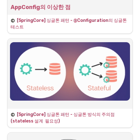
AppConfig의 이상한 점
분명 AppConfig 또한 자바 코드기 때문에
[SpringCore] 싱글톤 패턴 - @Configuration의 싱글톤 
1
.
memberService가 호출 될 때 memberRepository를 new로 생
테스트
성하고
2
.
orderService가 호출 될 때도 memberRepository를 new로 생성
한다
그럼 각각 new 인스턴스를 통해 다른 주소의 객체가 생성될 것으로 보여
진다.
싱글톤 방식의 주의점
[SpringCore] 싱글톤 패턴 - 싱글톤 방식의 주의점 
(stateless 설계  필요성)
싱글톤 패턴이나 스프링 컨테이너 처럼 싱글톤 컨테이너를 사용할때는 
객체 인스턴스를 하나만 생성해서 공유
하는 방식에서는 
상태를 유지
(stateful)하게 설계하면 안된다.