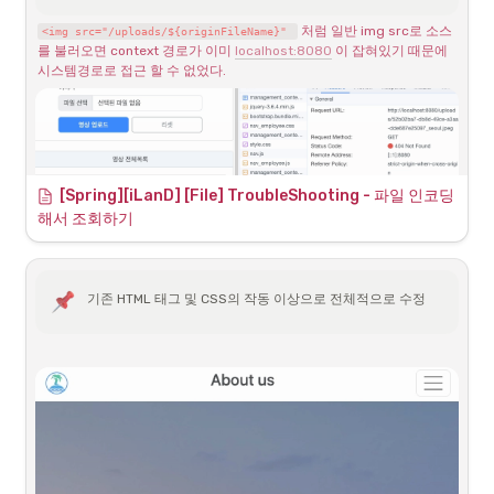
뷰 컨트롤러 추가
html은 그대로이다.
 처럼 일반 img src로 소스
<img src="/uploads/${originFileName}" 
를 불러오면 context 경로가 이미 
localhost:8080
 이 잡혀있기 때문에 
시스템경로로 접근 할 수 없었다.
chatting.html
chatting.js
[Spring][iLanD] [File] TroubleShooting - 파일 인코딩
Controllers
해서 조회하기
game.js
우선 채팅 페이지를 반환하는 뷰컨트롤러
대부분 간단한 변수와 조건문으로 처리했으며 모바일로도 테스트를 했
다. 난수에 따라 3개의 이미지를 동적으로 변경하는것이기 때문에 일부 
기존 HTML 태그 및 CSS의 작동 이상으로 전체적으로 수정
기기에 따라 조금 느린 경향도 있는데 오히려 컴퓨터가 야비하게 변경하
는듯한 모습에 열이 받는다.
보안상 불가능한 방법으로 결국 서버로부터 이미지 데이터 자체를 받아
와야한다. 이를 억지로 구현하기 위해서 데이터 저장 시 