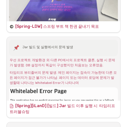
[Spring-LDW] 스프링 부트 책 한권 끝내기 목표
Jar 빌드 및 실행에서의 문제 발생
교과서적인, 정돈된 선배의 코드들을 따라가자
권한 설정
우선 프로젝트 개발환경 외 다른 PC에서의 프로젝트 클론, 실행 시 문제
프로젝트를 하면서 느껴온 것들은 내가 작성하는 코드의 정돈상태, 어떻
가 발생함. DB 설정까지 똑같이 구성했지만 처음보는 오류였음.
게 구현하는 것이 올바른지, 그 기준을 어떻게 두어야하는지 항상 고민이
다. 어떤 코드가 좋은 코드인지 올바른 사용법인지 맞는지 아닌지 끊임없
타임리프 뷰리졸버의 문제 발생. 메인 페이지는 접속이 가능한데 다른 모
이 고민은 하지만, 혼자 공부하는 입장에서는 너무 많은 정보들이 혼란스
든 페이지가 접근 불가가 나타남. 페이지 또는 데이터 로딩에 문제가 발
럽게 한다.
생할때 나타나는 Whitelabel Error가 나타나며
실체를 따라 찾아보자.
단순히 파편화된 궁금증에 대한 키워드 검색에 대한 많은 정보들은 종합
[Spring][iLanD] [빌드] Jar 빌드 이후 실행 시  타임리프 
해보면 머리에서는 이해가 되는것 같다. 클린 코드를 지향하는것은 코드 
트러블슈팅
자체로도 주석이 필요 없을 정도로 깔끔한 코드, 명명 규칙등을 따라야 
서버 내 실행 이후 나타난실제 오류코드는 다음과 같음. 주요 내용은 결
한다. 하지만 그 방법이나 실물을 보지 못하고 추상적으로 개념만 이해하
국 THYMELEAF 에서 발생. 모든 페이지가 접근 불가능. 이상하게 메인페
고 결국 혼자 해보려하기 때문에 내가 작성하는 것들에 대한 자신감이 없