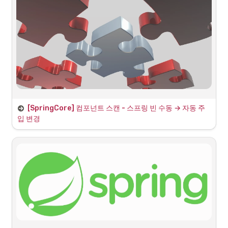
basePackages 속성
통해 컴포넌트 스캔의 대상 패키지를 지정 할 수 있다. 명시된 패키지를 
포함한 하위 패키지들을 탐색하면서 스프링 빈을 등록 하게 된다.
 처럼 여러 시작 위
basePackages = "hello.core", “hello.service”
치도 사용 할 수 있다.
basePackageClasses 속성
자동 주입을 위한 컴포넌트 스캔
[SpringCore] 컴포넌트 스캔 - 스프링 빈 수동 → 자동 주
입 변경
스프링은 설정 정보가 없어도 자동으로 컴포넌트를 찾아 스프링 빈으로 
등록해주는 기능을 제공한다.
이전에 작성해온 
에서는 
 어노테이션으로 수동
AppConfig.java
@Bean
으로 직접 설정 정보를 작성하고, 의존 관계도 명시했었다.
이제 스프링에서는 
 → 
 등록된 클래스 찾
@ComponentScan
@Component
아 빈으로 등록한다 → 의존관계는 
 를 통해 주입된다.
@Autowired
로 자동 주입과 관련된 설정 정보를 새로 작성했
AutoAppConfig.java
다. 실제로는 AppConfig에 작업해도 되지만 비교를 위해 새로 작성하였
다.