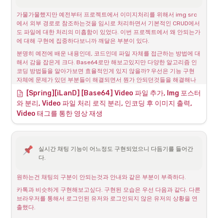
가물가물했지만 예전부터 프로젝트에서 이미지처리를 위해서 img src
에서 외부 경로로 참조하는것을 임시로 처리하면서 기본적인 CRUD에서
도 파일에 대한 처리의 미흡함이 있었다. 이번 프로젝트에서 왜 안되는가
에 대해 구현에 집중하다보니까 깨달은 부분이 있다.
분명히 예전에 배운 내용인데, 코드인데 파일 자체를 접근하는 방법에 대
해서 감을 잡은게 크다. Base64로만 해보고있지만 다양한 알고리즘 인
코딩 방법들을 알아가보면 효율적인게 있지 않을까? 우선은 기능 구현 
자체에 문제가 있던 부분들이 해결되면서 뭔가 안되던것들을 해결해나
가는 자신감이 생겼다.  
[Spring][iLanD] [Base64] Video 파일 추가, Img 포스터
와 분리, Video 파일 처리 로직 분리, 인코딩 후 이미지 출력, 
Video to Base64 | Base64 Encode | Base64 Converter | Base64
Video 태그를 통한 영상 재생
Convert video to Base64 online and use the result string as
data URI, HTML object, JavaScript Video, and others
https://base64.guru/converter/encode/video
실시간 채팅 기능이 어느정도 구현되었으니 다듬기를 들어간
다.  
원하는건 채팅의 구분이 안되는것과 안내와 같은 부분이 부족하다.
카톡과 비슷하게 구현해보고싶다. 구현된 모습은 우선 다음과 같다. 다른 
브라우저를 통해서 로그인된 유저와 로그인되지 않은 유저의 상황을 연
출했다.