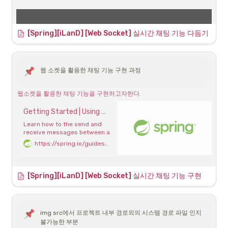
[Spring][iLanD] [Web Socket] 실시간 채팅 기능 다듬기
영상 목록의 포스터에서 시청화면으로 진입
웹 소켓을 활용한 채팅 기능 구현 과정
웹소켓을 활용한 채팅 기능을 구현하고자한다.
Getting Started | Using WebSocket to build an interactive web application
chatting.js
Learn how to the send and
receive messages between a
browser and the server over
https://spring.io/guides/gs/messaging-stomp-websocket/
전반적으로 코드가 복잡해지긴한다. 로그인시 생성되는 클라이언트 쿠
a WebSocket
키로부터 사용자 이름을 받아오도록했다. 다른 방법들로 user의 
Authentication을 받아오는 것을 구현해보고 싶다.
의존성 추가
 에 의존성 추가
build.gradle
[Spring][iLanD] [Web Socket] 실시간 채팅 기능 구현
CSS를 통해 카톡like 메신저 색상을 입혀보았다.
Configuration 추가
img src에서 프로젝트 내부 경로외의 시스템 경로 파일 인지 
chatting.html
불가능한 부분