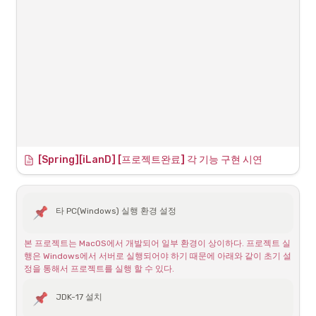
이지는 접속이 된다?
다.
결국 우수한 선배를 스스로 만들고 팔로우해야한다. 그런 분들을 직접 볼 
ChatGPT 또한 돌아돌아가는 말도안되는 클래스 패스와 관
수도, 같이 일하고 있지도 가르침을 받을 기회가 당장에 없기 때문에 교
련된 해결책을 주길레 뷰 컨트롤러들의 차이점을 직접 살펴
육이나 개발자 선배들의 책을 통해서 배워나가야 한다. 이번엔 많은 멘토
봄
분들께 추천받은 이 책을 읽는것만이 아니라 코드로 직접 따라해보고 그 
개념들을 쉽게 정리한것들을 다시 살펴보면서 내가 잘못하는부분, 배워
가장 큰 차이점은 / 슬래시의 유무였다. 클래스패스는 이미 
야할부분들을 다시 한번 정리해보고자 한다.
application.properties에서 지정된 상태이다. 
[Spring][iLanD] [프로젝트완료] 각 기능 구현 시연
타 PC(Windows) 실행 환경 설정
본 프로젝트는 MacOS에서 개발되어 일부 환경이 상이하다. 프로젝트 실
행은 Windows에서 서버로 실행되어야 하기 때문에 아래와 같이 초기 설
정을 통해서 프로젝트를 실행 할 수 있다.
JDK-17 설치