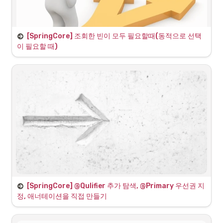
“수동 빈 등록은 언제 사용하는가?”
[SpringCore] 조회한 빈이 모두 필요할때(동적으로 선택
이 필요할 때)
전체 테스트 코드
여러 구현체를 주입받은 DiscountPolicy (Map)
우선 DiscoutService 라는 클래스에서는 Map으로 fixDiscountPolicy, 
rateDiscountPolicy 두 구현체를 모두 주입받았다.
이후 DiscountPolicy 객체를 통해서 내부의 discount 메소드에 
String(discountCode)를 파라미터로 전달하여 그 구현체를 선택하도록 
하는 방식이다.
Map으로 각 구현체가 저장되어 key, value 쌍으로 저장되어있기 때문에 
key값인 String(여기선 discountCode라는 문자열로 특정)로 구현체를 
선택한다. 이를 통해 맵의 key값에 스프링 빈 이름이 저장되는 것을 알 수 
[SpringCore] @Qulifier 추가 탐색, @Primary 우선권 지
구현체가 2개인 상황
있고 원하는 것을 파라미터로 넘겨서 선택하는 것도 가능하다는 것을 알 
정, 애너테이션을 직접 만들기
수 있다.
DiscountPolicy는 고정 할인인 FixDiscountPolicy, 비율 할인인 
RateDiscountPolicy 처럼 구현체가 2개가 있으며 계획에 따라 선택하여 