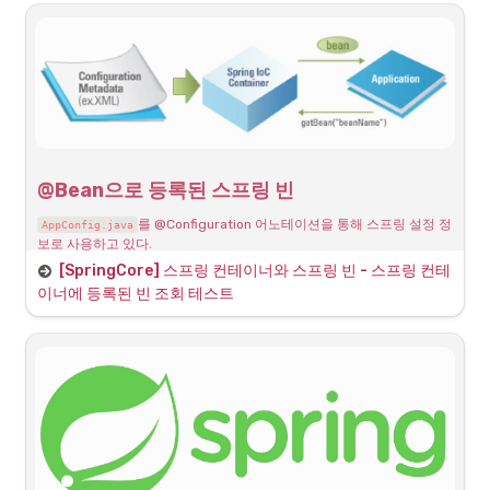
BeanFactory
•
스프링 컨테이너의 최상위 인터페이스
•
스프링 빈을 관리하고 조회하는 역할 담당
•
현재까지 사용한 getBean(), getBeansOfType() 등 제공하는 인터
페이스
@Bean으로 등록된 스프링 빈
ApplicationContext
를 @Configuration 어노테이션을 통해 스프링 설정 정
AppConfig.java
보로 사용하고 있다.
[SpringCore] 스프링 컨테이너와 스프링 빈 - 스프링 컨테
다음처럼 4개의 개발자가 지정한 클래스가 빈으로 등록되어 있으며 해당 
또한 하나의 빈으로 인식되어 로드된 것을 확인했었다.
이너에 등록된 빈 조회 테스트
AppConfig.java