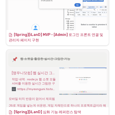
[Spring][iLanD] MVP - [Admin] 로그인 프론트 연결 및 
관리자 페이지 구현
웹 소켓을 활용한 실시간 그림판 기능
공지 작성 기능
[명우니닷컴] 웹 실시간 그림판 만들기(4)
작업 내역 : node.js 웹 소켓 모듈
서버를 이용한 실시간 그림판 구
현 진행 중 작업 : 데스크탑 및 모
https://myeonguni.tistory.com/1393
바일 최적화 완료 앞으로 진행해
야할 사항 1) 데이터베이스 연동
모바일 터치 반응이 없어서 제외됨
(사용자가 캔버스 내에 작업한
내역이 유지되도록 - 최대 5만건
JS로 게임을 넣는게 쉬운편, 게임 자체만으로 하나의 프로젝트급이라 해
제한) - DB 서버로 사용할 고정
당 프로젝트에서는 구현 어려움
[Spring][iLanD] 심화 기능 레퍼런스 탐색
IP 필요 2) 그림 도구 추가 (펜 &