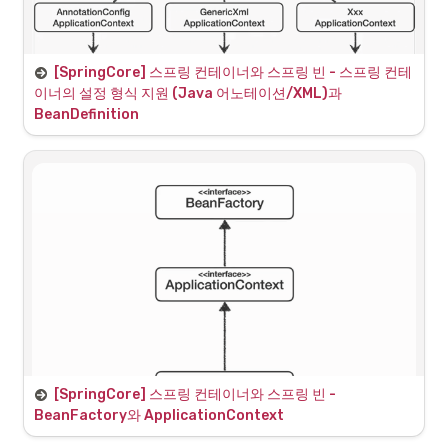
위 AppConfig에 따라 memberService를 호출 할 때 마다 new로 객체
가 생성되는 문제점이 있다.
[SpringCore] 스프링 컨테이너와 스프링 빈 - 스프링 컨테
이너의 설정 형식 지원 (Java 어노테이션/XML)과 
자바 코드 설정 사용 방식
BeanDefinition
현재까지 사용했던 
new 
 처럼 해당 
AnnotationConfigApplicationContext(AppConfig.class);
클래스를 통해 자바 코드로 된 설정 정보를 넘기는 방법
XML 설정 사용 방식
위 AppConfig.java를 대신하여 appConfig.xml 소스코드를 설정 정보로 
인식하게 하는 방법이다. 문법은 상이하나 거의 비슷한 구조를 가지고 있
다. <bean> 과 같은 태그로 변경되고 속성으로 관리하는 문법이 사용된
다.
[SpringCore] 스프링 컨테이너와 스프링 빈 - 
BeanFactory와 ApplicationContext