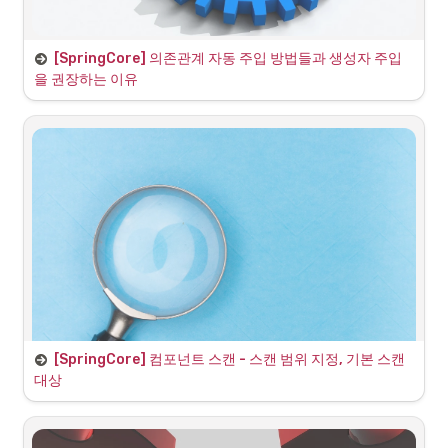
[SpringCore] 의존관계 자동 주입 방법들과 생성자 주입
의존 관계 주입 방법
을 권장하는 이유
•
생성자 주입
•
수정자(setter) 주입
•
필드 주입
•
일반 메서드 주입
1. 생성자 주입
[SpringCore] 컴포넌트 스캔 - 스캔 범위 지정, 기본 스캔 
대상
@ComponentScan 의 범위 지정