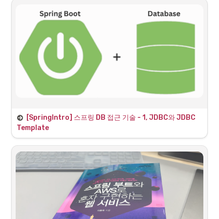
스에서 제공되는 메서드들을 확인 할 수 있다.
JPA란?
JDBC, JDBC Template을 사용하면서 중복 코드를 크게 제거했지만 여
전히 쿼리문을 직접 작성하는 문제가 있었다. 이는 IDE에서도 오류를 발
견하기 어렵고 개발자의 실수가 나타날 수 있는 단점이 있다. JPA를 통해 
객체 중심 설계로 전환 할 수 있다.
•
Java Persistance API의 약자로 ORM(Object-Relational-
Mapping) 기술 표준으로 사용되는 인터페이스의 모음
◦
ORM이란?
◦
ORM은 객체와 DB 테이블이 매핑을 이루는 것을 의미
◦
'ORM(Object Relational Mapping)'은 '
객체로 연결을 해준
테스트용 H2 데이터베이스 설치 과정
[SpringIntro] 
스프링 DB 접근 기술 - 1, JDBC와 JDBC 
다
'는 의미로, 어플리케이션과 데이터베이스 연결 시 
SQL언
Template
어
가 아닌 어플리케이션 개발언어로 데이터베이스를 접근할 
수 있게 해주는 툴
H2 DB engine 설치
H2 Database Engine
1. JPA 설정
H2 is free SQL database written in Java
 에서 dependencies 부분에 JPA 의존성을 추가해준다.
build.gradle
https://www.h2database.com/html/main.html