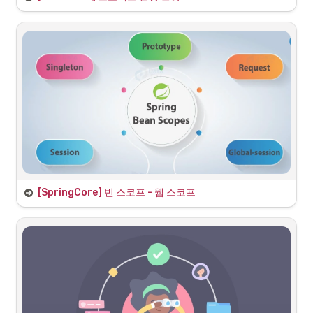
프로젝트 생성
프로젝트는 JDK 8(1.8) 버전을 사용하고자 하지만 spring.io에서는 더이
상 과거 버전들의 셋업을 제공하지 않는 문제점이 있다. 따라서 원하는 
group, artifact 명을 작성하고 우선 17버전으로 생성한 이후 프로젝트 
내부에서 build.gradle을 통해 다운 그레이드를 하고자 한다.
과거 버전의 프로젝트 셋업이 된 스켈레톤 백업본이 없어서 아래처럼 진
행하게 되었다.
[SpringCore] 빈 스코프 - 웹 스코프
웹 스코프의 종류
•
“request” : HTTP 요청 하나가 들어 오고 나갈 때 까지 유지되는 스
코프, 요청마다 별도 빈 인스턴스가 생성되고 관리된다.
•
“session” : HTTP Session과 동일한 생명주기를 가지는 스코프
•
“application” : 서블릿 컨텍스트와 동일한 생명주기를 가지는 스코
프
•
“websocket” : 웹 소켓과 동일한 생명주기를 가지는 스코프