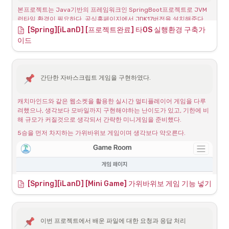
본프로젝트는 Java기반의 프레임워크인 SpringBoot프로젝트로 JVM 
런타임 환경이 필요하다. 공식홈페이지에서 JDK17버전을 설치해준다.
[Spring][iLanD] [프로젝트완료] 타OS 실행환경 구축가
Download the Latest Java LTS Free
이드
Subscribe to Java SE and get
the most comprehensive
Java support available, with
https://www.oracle.com/kr/java/technologies/downloads/#jdk17-windows
24/7 global access to the
간단한 자바스크립트 게임을 구현하였다.
experts.
Windows에서는 간단히 파일을 실행시켜 설치 할 수 있으며 터미널을 통
해서 설치 상태를 확인하는 것이 좋다.
캐치마인드와 같은 웹소켓을 활용한 실시간 멀티플레이어 게임을 다루
려했으나, 생각보다 모바일까지 구현해야하는 난이도가 있고, 기한에 비
해 규모가 커질것으로 생각되서 간략한 미니게임을 준비했다.
5승을 먼저 차지하는 가위바위보 게임이며 생각보다 약오른다. 
[Spring][iLanD] [Mini Game] 가위바위보 게임 기능 넣기
이번 프로젝트에서 배운 파일에 대한 요청과 응답 처리