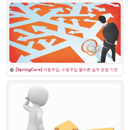
싱글톤 스코프
외부 네트워크에 미리 연결하는 객체를 하나 생
성한다고 가정
간단하게 url필드가 있는 외부 연결 대상 NetworkClient이 있다고 가정
한다.
위 클라이언트를 연결하는 테스트코드 1
해당 설정 정보를 보면 NetworkClient 객체를 생성하고 또한 생성자 내
부에서 이후에 setUrl()메소드를 통해 url을 전달하고 있다.
[SpringCore] 자동주입, 수동주입 올바른 실무 운영 기준
“편리한 자동 기능을 기본으로 사용하자”
스프링이 나오고 시간이 갈수록 자동을 선호하는 추세이다.
•
스프링은 기본적으로 
 뿐만 아니라 
, 
@Component
@Controller
, 
 처럼 계층에 맞추어 스캔을 지원하고 있
@Service
@Repository
다.
•
만 넣어주면 되는 과정을 
 등 설정 정
@Component
@Configuration
보를 지정하고 
으로 등록하는 등 과정은 번거롭다.
@Bean
•
자동 빈 등록을 통해서 기본적으로 OCP, DIP를 지킬 수 있다.