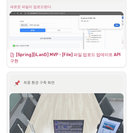
새로운 파일이 업로드된다.
미리보기
파일을 업로드한 공지글과 같은 글에서 파일(이미지)가 정상 로드되는지 
확인하고자했다.
[Spring][iLanD] MVP - [File] 파일 업로드 업데이트 API 
구현
최종 환경 구축 화면