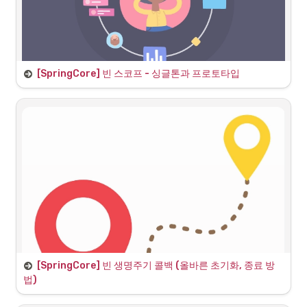
세션, 어플리케이션, 웹소켓은 범위만 다르지만 동작방식은 비슷하다. 대
표적으로 request 스코프의 예시를 참고하고자 한다.
기본 라이브러리 추가
프로젝트 생성 단계에서 원하는 라이브러리를 프로젝트에 추가 할 수 있
[SpringCore] 빈 스코프 - 싱글톤과 프로토타입
다. 생성 이후에 build.gradle에 직접 추가해도 되지만 우선적으로 자주 
사용되는 Spring Web, JPA, Lombok과 H2 Database를 선택하여 추가
했다.
빈 스코프 종류
스프링은 다양한 빈 스코프를 지원한다.
•
싱글톤 : 기본 스코프, 컨테이너 시작과 종료까지 유지되는 가장 넓
은 범위
•
프로토타입 : 스프링 컨테이너가 프로토 타입 빈의 생성과 의존관계 
주입까지만 관여하고 더는 관리하지 않는 매우 짧은 범위
•
웹 관련 스코프 :
◦
“request” : 웹 요청이 들어오고 나갈때 까지 유지되는 스코프
◦
“session” : 웹 세션이 생성되고 종료될 때 까지 유지되는 스
코프
[SpringCore] 빈 생명주기 콜백 (올바른 초기화, 종료 방
◦
“application” : 웹 서블릿 컨텍스트와 같은 범위로 유지되는 
법)
스코프