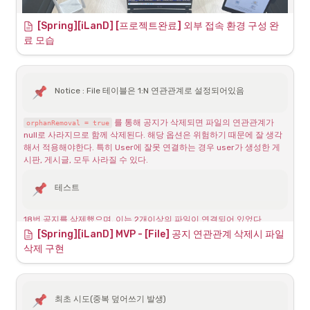
하지만 문제는 기존 파일이 남아있다는 것
[Spring][iLanD] [프로젝트완료] 외부 접속 환경 구성 완
료 모습
유저가 어떤 글의 첨부파일을 새로 업로드한다는 행위는 다음과 같이 플
로우를 생각할 수 있다.
•
공지 업데이트 요청을 보낸다고 가정하면, 일단 세가지로 나눠진다.
Notice : File 테이블은 1:N 연관관계로 설정되어있음
 를 통해 공지가 삭제되면 파일의 연관관계가 
orphanRemoval = true
모바일버전에서의 실행 테스트 화면
null로 사라지므로 함께 삭제된다. 해당 옵션은 위험하기 때문에 잘 생각
해서 적용해야한다. 특히 User에 잘못 연결하는 경우 user가 생성한 게
시판, 게시글, 모두 사라질 수 있다.
테스트
18번 공지를 삭제했으며, 이는 2개이상의 파일이 연결되어 있었다.
[Spring][iLanD] MVP - [File] 공지 연관관계 삭제시 파일 
공지가 삭제되었으며
삭제 구현
최초 시도(중복 덮어쓰기 발생)
환경 구축 전경 사진자료들