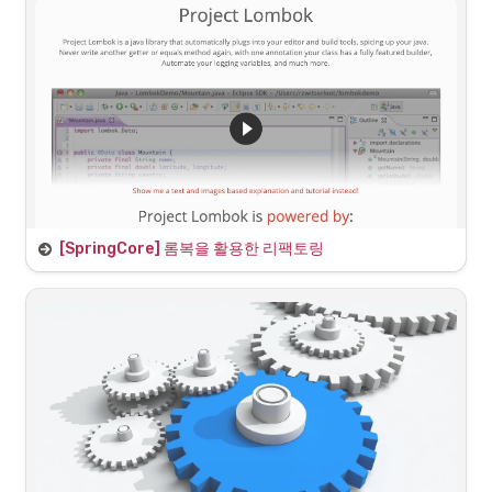
사용하고 있다.
하지만 이처럼 두 클래스 모두 
를 명시하게 되면 
@Component
@ComponentScan에 의해 모두 스프링 빈으로 등록되면서 추상 클래스 
를 호출하는 단계에서 스프링은 어떤 것을 선택 할 지 
DiscountPolicy
알 수 없게 된다.
[SpringCore] 롬복을 활용한 리팩토링
Lombok 라이브러리 주입
 에 롬복 사용을 위해 외부 라이브러리 의존성을 추가해
build.gradle
준다.
Lombok으로 리팩토링
OrderServiceImpl 부터 수정해본다. Lombok을 통해 많은 코드량을 줄
여주지만 실제로는 class 파일에는 코드가 추가된다.
@RequiredArgsConstructor