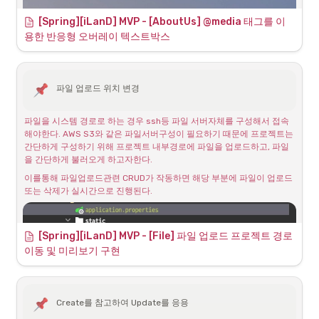
위 코드처럼 dir2로 프로젝트 내부로 이전하는 방법을 사용해서 일부 작
[Spring][iLanD] MVP - [AboutUs] @media 태그를 이
동되도록 구현했었지만 문제가 있었다. 이미지 로드를 위해서는 서버가 
재시작되어야하고 그 전까지는 JSON 타입의 요청만 가능해져서 이미지 
용한 반응형 오버레이 텍스트박스 
자체가 로드되지 않았다. 이건 사실 불필요한 데이터 중복, 복사이며 일
관성을 해칠 수 있다.
파일 업로드 위치 변경
파일을 시스템 경로로 하는 경우 ssh등 파일 서버자체를 구성해서 접속
해야한다. AWS S3와 같은 파일서버구성이 필요하기 때문에 프로젝트는 
간단하게 구성하기 위해 프로젝트 내부경로에 파일을 업로드하고, 파일
을 간단하게 불러오게 하고자한다.
이를통해 파일업로드관련 CRUD가 작동하면 해당 부분에 파일이 업로드 
또는 삭제가 실시간으로 진행된다.
[Spring][iLanD] MVP - [File] 파일 업로드 프로젝트 경로
이동 및 미리보기 구현
Create를 참고하여 Update를 응용