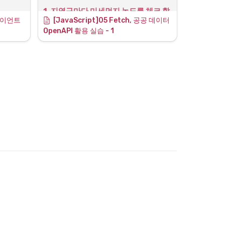
점?
1. 지역구마다 미세먼지 농도를 체크 할 
형태의 
for와 foreach의 차이
라이언트 
[
JavaScript
]05 Fetch, 공공 데이터 
수 있는 간단한 HTML 페이지를 생성
OpenAPI 활용 실습 - 1 
(1) 동기(sync), 비동기(async)의 차이
기초 HTML 뼈대는 다음과 같다.
for는 동기방식이기 때문에 for문 안에 오류가 나
특별한것은 없지만
면 에러 위치 이후의 이벤트들은 동작하지 않
터 확인
button 태그에서 onclick event로 q1이라는 함
고 멈춰버린다.
수를 불러오는데
이때 fetch가 작동하고 데이터를 불러오고 불러
온 데이터를 html에 기록하도록 하는 것이 목표
ts
이다.
Fetch 전 하드코딩된 지역별 내용은 다음처럼 나
https://chrome.google.com/webstore/detail/jsonvue/chklaanhfefbnpoihckbnefhakgolnmc?hl=ko
타난다.
2. Fetch 기본 골격 코드와 OpenAPI 
코드를 통해 데이터를 받아오자.
램을 설치
Fetch 기본 골격
.
OpenAPI URL :
URL 부분 
재확인
"
http://openapi.seoul.go.kr:8088/6d4d776b4
" 실시간 
66c656533356a4b4b5872/json/RealtimeCi
tyAir/1/99
" 로 변경