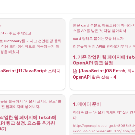
는
본문 card 부분도 하드코딩이 아니라 
스를 API를 받은 것 처럼 받아와서
ript가 주요 주제였고
card 형태로 붙이는것을 해보자.
 Dictionary를 가지고 선언된 값 출력
 적용 또한 정상적으로 작동되는지 확
리뷰들이 담긴 API를 받아오기부터 시작
정을 배웠다.
1. 기존 작업한 웹 페이지에 fet
OpenAPI 링크 설정
PI 데이터는 처음 데이터를 받아보면 가시
vaScript]11 JavaScript 스터디
[
JavaScript
]08 Fetch, 타
기초 HTML 뼈대는 다음과 같다.
어지는 데이터를 받게되는데
OpenAPI 활용 실습 - 4 
e를 통해 해당 데이터가 Dictionary 구
하단에 나열되는 "영화포스터+제목+설
있음을 확인할 수 있다.
+한줄평" 부분이 하드코딩이 아닌
SON 형식이라 할 수 있다.
들을 활용해서 "서울시 실시간 온도" 를 
1. 데이터 준비
 된 웹페이지에 넣어보자.
tch라는 함수를 계속 사용
한다.
아래 링크는 "서울의 미세먼지" 실시간
 작업한 웹 페이지에 fetch에 
? URL을 넣으면 HTTP 통신 요청을 하는 
다.
API 링크 설정, 요소를 추가한 
http://openapi.seoul.go.kr:8088/6
 추가
66c656533356a4b4b5872/json/Rea