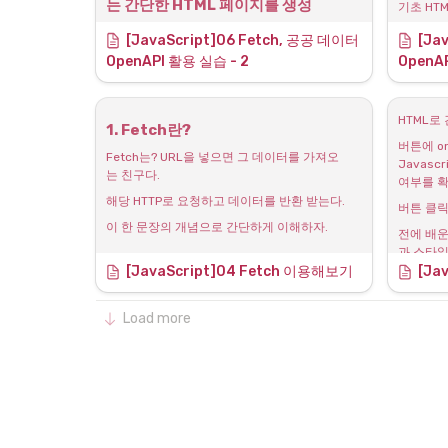
res.json()).then(data => {
는 간단한 HTML 페이지를 생성
기초 HT
Fetch
◦
"서울의 미세먼지" 실시간 데이터를 통
기초 HTML 뼈대는 다음과 같다.
"현재 서
fetch
[
JavaScript
]06 Fetch, 공공 데이터 
[
Jav
한 JSON 형식 확인
실시간 
해 jso
이전 예제와 특별히 다른 부분은 없지만
OpenAPI 활용 실습 - 2 
OpenAP
◦
다.
JSONVue를 설치한 후 확인하면 
반환된 데
button 태그에서 onclick event로 q1이라는 함
Dictionary 형태의 데이터임을 볼 
하여 co
우선 링크
수를 불러오고 fetch가 작동하는 방식이 똑같다.
수 있음
HTML로
가져온 
서울의 
1. Fetch란?
하지만 리스트 태그를 이용한것과 달리
◦
서버에서 클라이언트로 데이터를 내
러번 진행
버튼에 on
려줄때 가지고 올 수 있는 포맷이며 이
table태그로 좀 더 보기좋게? 항목을 보여주는 
Fetch는? URL을 넣으면 그 데이터를 가져오
Javasc
러한 데이터 규칙은 Dictionary 형식
방식이 변경되었다.
는 친구다.
여부를 확
으로 되어 있다.
하지만 주요 목표는 동일하게 데이터를 불러오고 
해당 HTTP로 요청하고 데이터를 반환 받는다.
버튼 클릭
◦
Fetch, 공공 데이터 OpenAPI 활용 
불러온 데이터를 html에 기록하도록 하는 것이 
이 한 문장의 개념으로 간단하게 이해하자.
실습
전에 배운 
목표이다.
과 스타일
◦
Fetch 기본 골격
현재 데이터처럼 보여지는 내용들은 아직 데이터 
2. Fetch를 사용하는 기본 골격
인
[
JavaScript
]04 Fetch 이용해보기 
[Ja
통신 없이 직접 텍스트가 하드코딩된 예시일 뿐
•
// 데이터 전체가 찍히는지 확인 })
Fetch의 기본 형태는 다음과 같다.
배열 형태
이다.
•
어려운 점:
는지 테스
URL을 입력해서 데이터를 가져오는지 확인해볼 
Load more
2. Fetch 기본 골격 코드와 OpenAPI 
◦
차례
JSON 아이템을 뷰페이지로 옮겨본 프
다음엔 jQ
코드를 통해 데이터를 받아오자.
로젝트는 진행했지만
Javas
3. 서울시 미세먼지 실시간 데이터 링크
◦
Fetch 기본 골격을 script 태그에 붙이고 
이처럼 Dictionary라는 형식이라는 근
jQuery
를 써서 확인
OpenAPI URL을 입력해보고 데이터가 콘솔에 찍
본적인 이유는 모르고 사용하고 있었
있다.
히는지부터 확인하자.
음
저번에 사용했던 서울시 미세먼지 실시간 데이터 
링크를
◦
OpenAPI URL은 공공데이터 포털(서울 열린데이
=> 화살표 함수(Arrow function)에 대