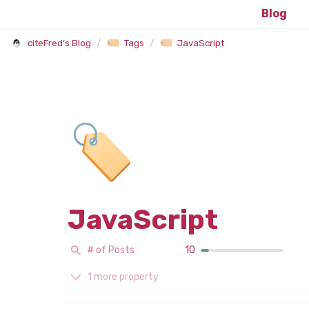
Blog
citeFred’s Blog
/
Tags
/
JavaScript
🏷️
JavaScript
# of Posts
10
1 more property