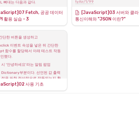
tyAir/1/99
ML 뼈대는 다음과 같다.
의 기본 골격은 자주 사용 될 것이다.
해당 링크를 열어보면 구분하기 어려운 
울의 날씨 : 20도"로 하드코딩된 부분에 
로 서버에 요청하면 반환값이 then절에 의
aScript
]07 Fetch, 공공 데이터 
[
JavaScript
]03 서버와 클
데이터를 얻게 된다.
데이터가 적용되도록 하는 것이 목표이
n 형변환되며
I 활용 실습 - 3 
통신이해와 "JSON 이란?" 
이터는 헤더에 data로 담겨져서 도착
nsole에 찍히도록 되어있다.
의 이상이 없고
2. JSONVue를 설치하고 데이
 간단한 버튼을 생성하고
데이터를 웹페이지에 출력하는 실습이 여
온도인
되었다.
click 이벤트 속성을 넣은 뒤 간단한 
ript 함수를 할당해서 아래 테스트 작동 
JSONVue
인했다.
Validate and view JSON documen
 시 '안녕하세요'라는 알림 팝업
Dictionary부분이다. 선언된 값 출력
 적용 또한 정상적으로 작동되는지 확
vaScript]02 사용 기초
로 선언된 값들도 정상적으로 출력 되
JSONVue라는 브라우저 확장 프로그
트했다.
한다.
uery에 대해서 학습 예정

확장 프로그램을 chrome에 설치하였다
cript로 길게 복잡하게 써야하는 것
로 보다 직관적으로, 간편하게 작성 할 수 
3. JSONVue를 통한 데이터 
1번 과정에서 확인했던 "서울의 미세먼지
데이터를 다시한번 열어본다.