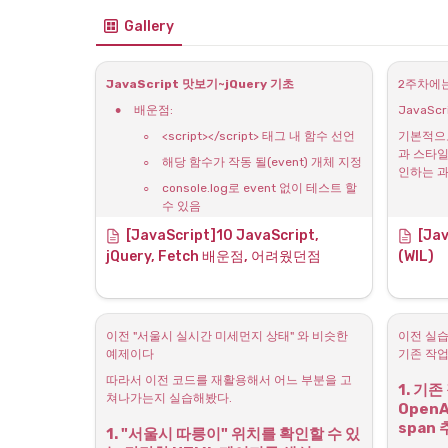
Gallery
JavaScript 맛보기~jQuery 기초
2주차에
•
배운점:
JavaSc
◦
<script></script> 태그 내 함수 선언
기본적으로
과 스타일
◦
해당 함수가 작동 될(event) 개체 지정
인하는 과
◦
console.log로 event 없이 테스트 할 
수 있음
OpenA
◦
a라는 변수에 선언된 값들을 불러오는
[JavaScript]10 JavaScript, 
[Ja
성이 떨
것
jQuery, Fetch 배운점, 어려웠던점 
(WIL) 
JSONVu
◦
Dictionary는 [{key, value}, {k,v}, … ] 
조로 되어
를 불러올 수 있다.
이것을 J
•
어려운 점:
이전 "서울시 실시간 미세먼지 상태" 와 비슷한 
이전 실습
◦
Dictionary는 왜배우는지?? (→ JSON
예제이다
기존 작업
의 형식이다)
이후 
Fe
따라서 이전 코드를 재활용해서 어느 부분을 고
1. 기존
Fetch는
쳐나가는지 실습해봤다.
서버-클라이언트 통신 이해~Fetch이해하기
Open
친구다.
span
•
배운점:fetch(”URL").then(res => 
1. "서울시 따릉이" 위치를 확인할 수 있