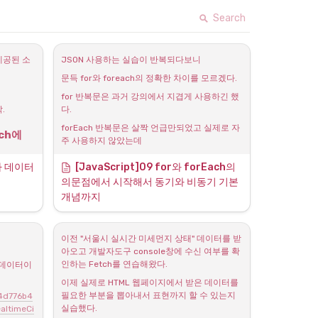
Search
제공된 소
JSON 사용하는 실습이 반복되다보니
문득 for와 foreach의 정확한 차이를 모르겠다.
for 반복문은 과거 강의에서 지겹게 사용하긴 했
.
다.
forEach 반복문은 살짝 언급만되었고 실제로 자
ch에 
주 사용하지 않았는데
이번 강좌에서는 계속해서 사용된다.
사 데이터 
[JavaScript]09 for와 forEach의 
검색을 통해서 이것저것 쓰는 이유를 찾아보고 
의문점에서 시작해서 동기와 비동기 기본 
명+별점
싶었다.
개념까지 
왜 동일한 기능을 쓸 수 있는데 이번 기회에 그 차
이를 공부하게 되었다.
이전 "서울시 실시간 미세먼지 상태" 데이터를 받
그런데 아직 이해가 부족하다. 좀더 쉽게 이해하
아오고 개발자도구 console창에 수신 여부를 확
는 방법을 더 찾아봐야겠다.
인하는 Fetch를 연습해왔다.
 데이터이
일단 검색으로 차이점을 찾아보니
이제 실제로 HTML 웹페이지에서 받은 데이터를 
1. 가장 중요한 차이점이 forEach는 
필요한 부분을 뽑아내서 표현까지 할 수 있는지 
d4d776b4
실습했다.
ES6 문법으로 콜백함수를 뿌린다는 
ltimeCi