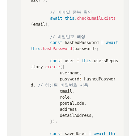
ail
}
`
)
;
// 이메일 중복 확인
await
this
.
checkEmailExists
(
email
)
;
// 비밀번호 해싱
const
 hashedPassword 
=
await
this
.
hashPassword
(
password
)
;
const
 user 
=
this
.
usersRepos
itory
.
create
(
{
            username
,
            password
:
 hashedPasswor
d
,
// 해싱된 비밀번호 사용
            email
,
            role
,
            postalCode
,
            address
,
            detailAddress
,
}
)
;
const
 savedUser 
=
await
thi