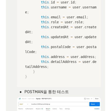
this
.
id 
=
 user
.
id
;
this
.
username 
=
 user
.
usernam
e
;
this
.
email 
=
 user
.
email
;
this
.
role 
=
 user
.
role
;
this
.
createdAt 
=
 user
.
create
dAt
;
this
.
updatedAt 
=
 user
.
update
dAt
;
this
.
postalCode 
=
 user
.
posta
lCode
;
this
.
address 
=
 user
.
address
;
this
.
detailAddress 
=
 user
.
de
tailAddress
;
}
}
•
POSTMAN을 통한 테스트