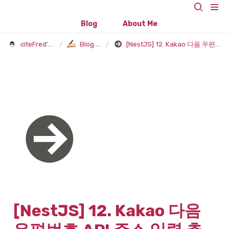
Blog
About Me
citeFred’s Blog
/
Blog Post
/
[NestJS] 12. Kakao 다음 우편번호 API 주소 입력 추가
[NestJS] 12. Kakao 다음 