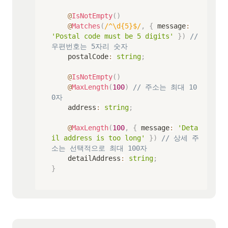
@
IsNotEmpty
(
)
@
Matches
(
/
^\d{5}$
/
,
{
 message
:
'Postal code must be 5 digits'
}
)
// 
우편번호는 5자리 숫자
    postalCode
:
string
;
@
IsNotEmpty
(
)
@
MaxLength
(
100
)
// 주소는 최대 10
0자
    address
:
string
;
@
MaxLength
(
100
,
{
 message
:
'Deta
il address is too long'
}
)
// 상세 주
소는 선택적으로 최대 100자
    detailAddress
:
string
;
}