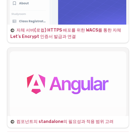
프로젝트)에서 막은거라 할 수 있는 일은 없다.
•
호출 당하는 사이트(B 프로젝트)에서 X-Frame-
2
.
백엔드 컨트롤러의 요청 흐름
Options 설정을 해준다.
a
.
(백엔드) 컨트롤러 요청 도착 → (백엔드) 파일 서비스 전달
◦
DENY: 시도하는 사이트에 관계없이 페이지를 프
레임에 표시 X
자체 서버(로컬) HTTPS 배포를 위한 WACS를 통한 자체 
◦
Let’s Encrypt 인증서 발급과 연결
SAMEORIGIN: 페이지는 모든 조상 프레임이 페이
도메인 구매 후, DNS 관리페이지 -> A Record 설정 -> 서
지 자체와 동일한 출처인 경우에만 표시
버 외부 IP 연결
•
호출당하는 입장인 B 프로젝트에서 응답 헤더에 X-
b
.
(백엔드) 파일 서비스 → (NAS) 파일 저장 서버 컨트롤러로 요
•
http://www.metaverseacademy.site
Frame-Options를 세팅해서 보내주어야 한다.
청
•
•
http://metaverseacademy.site/
httpResponse.setHeader("X-Frame-Options", 
"allow-from A프로젝트 IP주소:포트번호");
•
두개의 접근 주소 HTTP 일반 배포 상태 확인 (이후 → SSL 발급 후 
HTTPS 보안 배포로 연결)
httpResponse
.
setHeader
(
"X-Frame-Options"
,
"al
low-from http://localhost:8080"
)
;
해결 시도와 결과
c
.
(NAS) 파일 저장 컨트롤러 → NAS 파일 서비스 → NAS 스토리
컴포넌트의 standalone의 필요성과 적용 범위 고려
지 내 저장 
호출 당하는 입장인 Pixel Streaming의 서버에서 헤더 추가 
d
.
(백엔드) 파일 정보 및 NAS 정적 서빙 경로 데이터베이스 저장