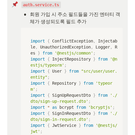
auth.service.ts
•
회원 가입 시 주소 필드들을 가진 엔터티 객
체가 생성되도록 필드 추가
import
{
 ConflictException
,
 Injectab
le
,
 UnauthorizedException
,
 Logger
,
 R
es 
}
from
'@nestjs/common'
;
import
{
 InjectRepository 
}
from
'@n
estjs/typeorm'
;
import
{
 User 
}
from
"src/user/user.
entity"
;
import
{
 Repository 
}
from
'typeor
m'
;
import
{
 SignUpRequestDto 
}
from
'./
dto/sign-up-request.dto'
;
import
*
as
 bcrypt 
from
'bcryptjs'
;
import
{
 SignInRequestDto 
}
from
'./
dto/sign-in-request.dto'
;
import
{
 JwtService 
}
from
'@nestjs/
jwt'
;