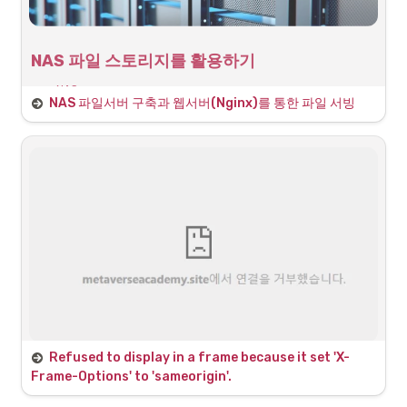
•
특정 유저가 로그인하는 방식의 SSH 세션은 결국 해당 접속을 종료
하면 세션이 종료되면서 관련 프로세스가 모두 종료됨
NAS 파일 스토리지를 활용하기
•
따라서, NAS가 계속하여 실행되는 root 유저로 접근하면 해결 할 
수 있지만 root계정으로 터미널에 접근하는 것을 개방하는 것은 위
•
NAS:
험성이 있음
NAS 파일서버 구축과 웹서버(Nginx)를 통한 파일 서빙
◦
역할: 대용량 스토리지로서 AWS S3의 스토리지 서비스 역할 
•
NAS 자체에서 제공하는 
Docker를 통해 실행하면 root에서 실행하
대체
는것이므로 지속적인 프로세스를 유지 할 수 있음
◦
Nginx:
▪
역할: NAS의 정적 파일을 서빙
▪
기능: AWS S3의 정적 파일 URL 제공 역할 대체
◦
NAS 내부 파일 서버 애플리케이션:
▪
역할: NestJS API로 파일 시스템 전용 서버

기능: 서비스 백엔드 서버의 파일 시스템(I/O) 기능이 독
립화된 별도 서비스
▪
매개체 역할: NAS와 서비스 백엔드 서버 간의 파일 관련 
매개체 역할 수행 (리버스 프록시)
•
서비스 백엔드 서버:
Refused to display in a frame because it set 'X-
◦
역할: NestJS 기반의 서비스 관련 API 서버
문제 인식
Frame-Options' to 'sameorigin'.
◦
기능: 웹 애플리케이션의 기본적인 CRUD 기능 제공