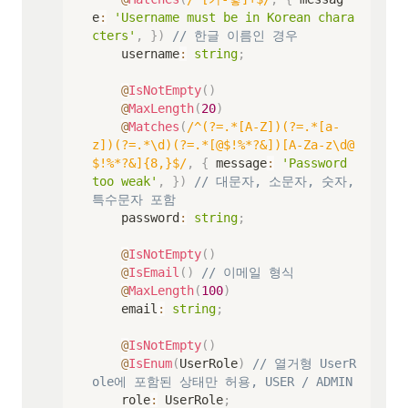
e
:
'Username must be in Korean chara
cters'
,
}
)
// 한글 이름인 경우
    username
:
string
;
@
IsNotEmpty
(
)
@
MaxLength
(
20
)
@
Matches
(
/
^(?=.*[A-Z])(?=.*[a-
z])(?=.*\d)(?=.*[@$!%*?&])[A-Za-z\d@
$!%*?&]{8,}$
/
,
{
 message
:
'Password 
too weak'
,
}
)
// 대문자, 소문자, 숫자, 
특수문자 포함
    password
:
string
;
@
IsNotEmpty
(
)
@
IsEmail
(
)
// 이메일 형식
@
MaxLength
(
100
)
    email
:
string
;
@
IsNotEmpty
(
)
@
IsEnum
(
UserRole
)
// 열거형 UserR
ole에 포함된 상태만 허용, USER / ADMIN
    role
:
 UserRole
;