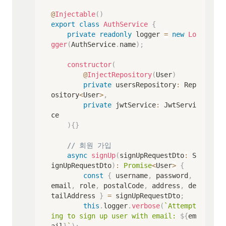
@
Injectable
(
)
export
class
AuthService
{
private
readonly
 logger 
=
new
Lo
gger
(
AuthService
.
name
)
;
constructor
(
@
InjectRepository
(
User
)
private
 usersRepository
:
 Rep
ository
<
User
>
,
private
 jwtService
:
 JwtServi
ce

)
{
}
// 회원 가입
async
signUp
(
signUpRequestDto
:
 S
ignUpRequestDto
)
:
Promise
<
User
>
{
const
{
 username
,
 password
,
email
,
 role
,
 postalCode
,
 address
,
 de
tailAddress 
}
=
 signUpRequestDto
;
this
.
logger
.
verbose
(
`
Attempt
ing to sign up user with email: 
${
em