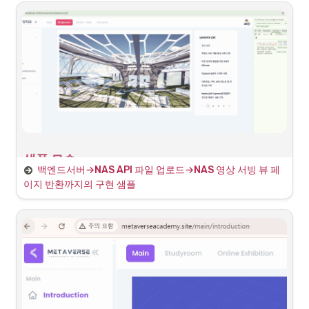
◦
데이터 저장: 파일 경로를 데이터베이스에 URL Path 형태로 
HTTPS 배포를 통해 모든 서버들은 SSL을 통해 HTTPS 
저장
요청/응답을 받는 구조로 변경되고 있음
•
서비스 프론트엔드 서버:
•
이 중 PixelStreaming을 하는 웹시그널링서버
◦
역할: 웹 애플리케이션의 전체 뷰 페이지 렌더링 담당
(WebRTC/Stun-Turn Server)가 동일한 도메인 인증서
를 사용하면서 프론트엔드 서비스 내에 iFrame으로 
◦
기능: 백엔드 API와 통신을 통한 동적 페이지 렌더링

PixelStreaming 화면을 임베딩 하는 부분의 오류가 발
파일 제공: 각종 파일은 백엔드로부터 전달받는 URL Path를 
생
통해 제공
•
동일 오리진에 따른 문제
•
chrome-error://chromewebdata/:1 Refused to 
display '
https://metaverseacademy.site:8443/
' in 
a frame because it set 'X-Frame-Options' to 
샘플 모습
'sameorigin'.
백엔드서버→NAS API 파일 업로드→NAS 영상 서빙 뷰 페
1
.
프론트엔드의 파일 업로드 요청 시작
이지 반환까지의 구현 샘플
해결 방안 탐색
해결 시도
•
보안을 위하여 다른 사이트에서 로드할 때 허용 범위가 
지정되어 있다.
•
호출하는 사이트(A 프로젝트)는 호출 당하는 사이트(B 