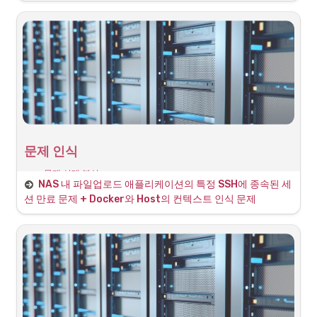
데이터 바인딩을 위한 @Input 데코레이터
@input 데코레이터를 통한 데이터 바인딩
Angular에서 데이터 바인딩을 위한 데코레이터는 주로 
을 사
@Input()
용하여 부모 컴포넌트로부터 값을 받아오는 데 사용됩니다. 이 데코레이
터는 자식 컴포넌트에서 부모 컴포넌트의 데이터를 바인딩할 수 있게 해
줍니다.
다음은 Angular에서 
 데코레이터를 사용하여 데이터 바인딩
@Input()
을 구현하는 간단한 예시입니다.
문제 인식
1
.
자식 컴포넌트 생성

먼저 자식 컴포넌트를 생성하고, 
을 사용하여 데이터를 
@Input()
•
문제 상태 분석
받을 준비를 합니다.
NAS 내 파일업로드 애플리케이션의 특정 SSH에 종속된 세
◦
개발PC에서 SSH로 NAS에 접근(특정 계정의 세션 
션 만료 문제 + Docker와 Host의 컨텍스트 인식 문제
ex)citefred 유저로 SSH세션 생성됨)
◦
파일업로드 관련 애플리케이션 실행(npm run start) - 해당 
유저의 세션에서 실행되고 있음
◦
개발PC의 SSH로 접속한 터미널을 종료 또는 만료로 종료 되
면 NAS에서도 해당 세션을 종료 시키면서 파일업로드 애플리
케이션도 함께 종료됨
해결 방안 탐색