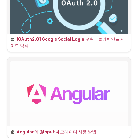
현에서 백엔드 중앙집중식 구현으로 변경하고자 한다.
[OAuth2.0] Google Social Login 구현 - 클라이언트 사
이드 약식
소셜 로그인은 모두 비슷한 과정
•
이전 카카오 로그인 구현과 결과적으로 동일한 과정을 거친다.
1
.
인증 제공자(Provider)인 Google 디벨로퍼 콘솔에 접근해서 
API 기능을 이용할 애플리케이션을 생성
2
.
등 인증 키, 토큰 등을 받음
REST API 키
3
.
해당 토큰과 함께 백엔드서버가 프로바이더 서버로 요청하는 
중첩 구조를 만들게 됨
•
일반로그인 : 
사용자 → 서버(서비스 서버) → 사용자
•
소셜로그인 : 사용자 → 서버(
서비스 서버 → 프로바이더 
서버 → 서비스 서버
) → 사용자
Angular의 @Input 데코레이터 사용 방법
•
실제 애플리케이션에서 구현하는 과정을 정리