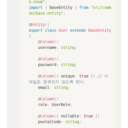
e.enum"
;
import
{
 BaseEntity 
}
from
"src/comm
on/base.entity"
;
@
Entity
(
)
export
class
User
extends
BaseEntity
{
@
Column
(
)
    username
:
string
;
@
Column
(
)
    password
:
string
;
@
Column
(
{
 unique
:
true
}
)
// 이
메일은 중복되지 않도록 한다.
    email
:
string
;
@
Column
(
)
    role
:
 UserRole
;
@
Column
(
{
 nullable
:
true
}
)
    postalCode
:
string
;