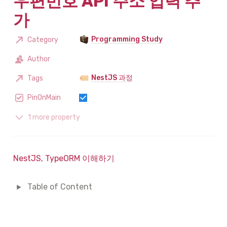
우편번호 API 주소 입력 추
가
Programming Study
Category
Author
NestJS 과정
Tags
PinOnMain
1 more property
NestJS, TypeORM 이해하기
Table of Content