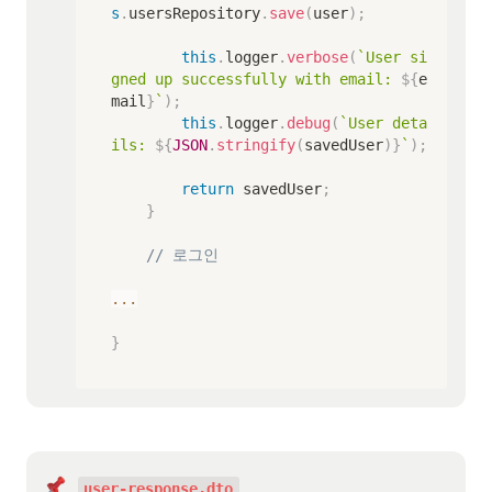
s
.
usersRepository
.
save
(
user
)
;
this
.
logger
.
verbose
(
`
User si
gned up successfully with email: 
${
e
mail
}
`
)
;
this
.
logger
.
debug
(
`
User deta
ils: 
${
JSON
.
stringify
(
savedUser
)
}
`
)
;
return
 savedUser
;
}
// 로그인
...
}
user-response.dto