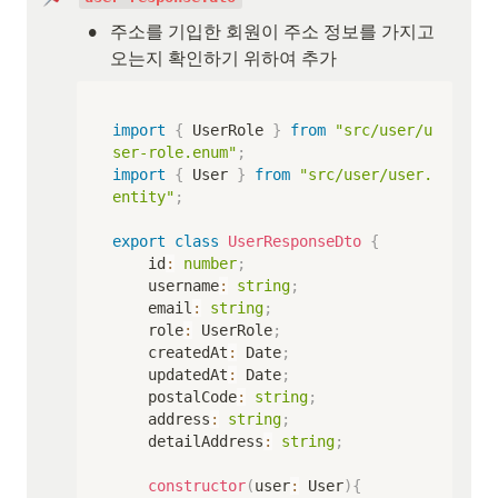
•
주소를 기입한 회원이 주소 정보를 가지고 
오는지 확인하기 위하여 추가
import
{
 UserRole 
}
from
"src/user/u
ser-role.enum"
;
import
{
 User 
}
from
"src/user/user.
entity"
;
export
class
UserResponseDto
{
    id
:
number
;
    username
:
string
;
    email
:
string
;
    role
:
 UserRole
;
    createdAt
:
 Date
;
    updatedAt
:
 Date
;
    postalCode
:
string
;
    address
:
string
;
    detailAddress
:
string
;
constructor
(
user
:
 User
)
{