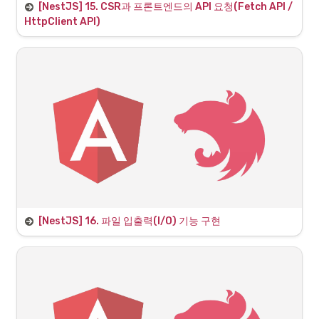
[NestJS] 15. CSR과 프론트엔드의 API 요청(Fetch API / 
1. Client Side Rendering이란?
HttpClient API)
[NestJS] 16. 파일 입출력(I/O) 기능 구현
1. File Input/Output이란?