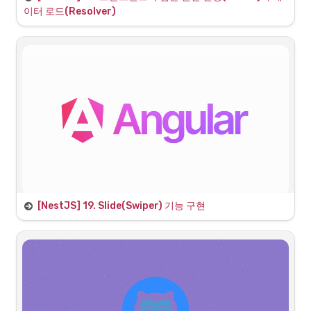
1. 인증(Authentication)과 인가
이터 로드(Resolver)
(Authorization)의 이해 복습
1.1 인증과 인가의 용어 정리
[NestJS] 19. Slide(Swiper) 기능 구현
Migrating from ion-slides to Swiper.js | Ionic Documentation
Set Up Swiper.js for Angular
Slides [Example] | Ionic
인증(Authentication)
https://ionicframework.com/docs/angular/slides
Swiper - The Most Modern Mobile Touch Slider
인가(Authorization)
The Most Modern Mobile