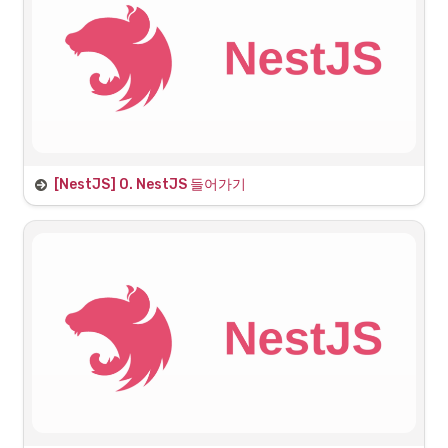
•
MP_Project/Back-end/
 생성
.dockerignore
[NestJS] 0. NestJS 들어가기
NestJS를 통한 백엔드 서버 구축
NestJS Tutorials