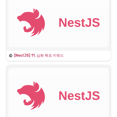
[NestJS] 11. 심화 목표 키워드
1. 파일 업로딩과 스트리밍
1.1 뷰 템플릿 엔진
•
목표
: NestJS에서 뷰 템플릿 엔진을 사용하여 서버 사이드 렌더링
(SSR) 구현
•
문서
: 
NestJS - View Template Engine
Documentation | NestJS - A progressive Node.js framework
Nest is a framework for
building efficient, scalable
Node.js server-side
https://docs.nestjs.com/techniques/mvc
applications. It uses