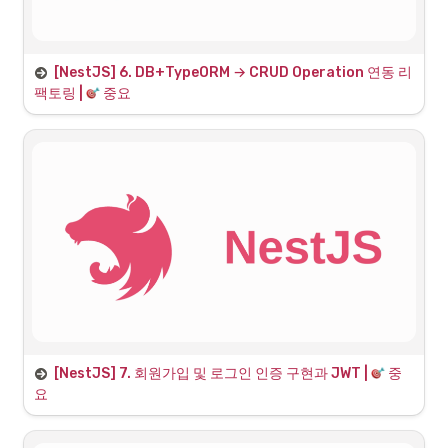
[NestJS] 6. DB+TypeORM → CRUD Operation 연동 리
1. Service 계층 리팩토링
팩토링 | 
 중요
임시DB에서 
, 
을 적용했으므로 
 계
MySQL
TypeORM
Service
층 코드를 전체적으로 수정한다.
2. Controller 계층 리팩토링
[NestJS] 7. 회원가입 및 로그인 인증 구현과 JWT | 
 중
1. 인증과 인가 구현을 위한 배경 지식
요
1.1 인증과 인가의 용어 정리