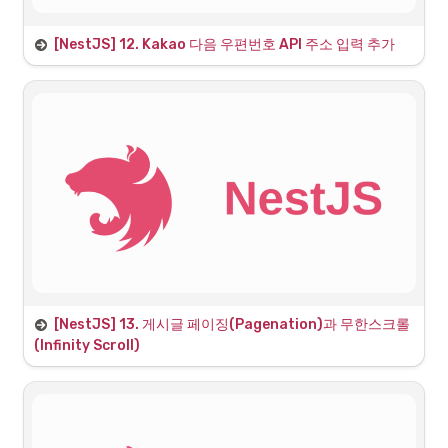
progressive JavaScript, is
•
서버 측에서 HTML 템플릿을 렌더링하여 클라이언트에 동적인 콘텐
built with TypeScript and
츠를 제공
combines elements of OOP
[NestJS] 12. Kakao 다음 우편번호 API 주소 입력 추가
1. 다음 우편번호 API 서비스 활용하기
(Object Oriented
Programming), FP (Functional
Programming), and FRP
Daum 우편번호 서비스
(Functional Reactive
우편번호 검색과 도로명 주소 입
Programming).
력 기능을 너무 간단하게 적용할
수 있는 방법. Daum 우편번호 서
https://postcode.map.daum.net/guide
비스를 이용해보세요. 어느 사이
트에서나 무료로 제약없이 사용
가능하답니다.
[NestJS] 13. 게시글 페이징(Pagenation)과 무한스크롤
1. 페이징 기능 추가
(Infinity Scroll)