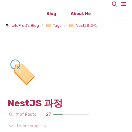
Blog
About Me
citeFred’s Blog
/
Tags
/
NestJS 과정
🏷️
NestJS 과정
# of Posts
27
1 more property