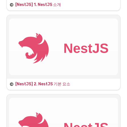
[NestJS] 1. NestJS 소개
1. NestJS의 공식 문서 살펴보기
Documentation | NestJS - A progressive Node.js framework
Nest is a framework for
building efficient, scalable
Node.js server-side
https://docs.nestjs.com/
applications. It uses
progressive JavaScript, is
built with TypeScript and
1.1 소개
combines elements of OOP
(Object Oriented
Programming), FP (Functional
NestJS?
Programming), and FRP
(Functional Reactive
Programming).
[NestJS] 2. NestJS 기본 요소
1. 프로젝트 기본구조
1.1 프로젝트 생성
프로젝트 생성 하기