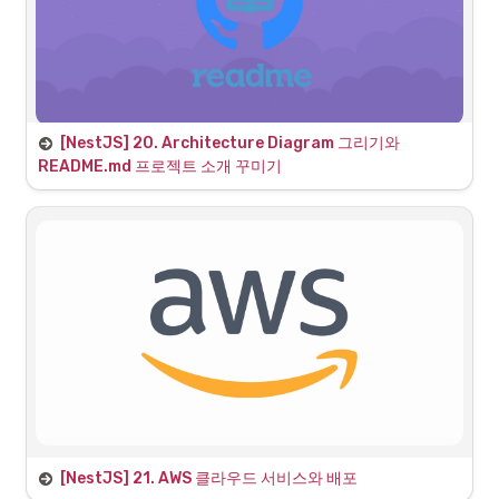
Touch Slider
https://swiperjs.com/
Swiper API
The Most Modern Mobile
Touch Slider
[NestJS] 20. Architecture Diagram 그리기와 
https://swiperjs.com/swiper-api#css-styles
1. 시스템 아키텍쳐(System Architecture)
README.md 프로젝트 소개 꾸미기
1.1 System Architecture란?
1. 프론트엔드 Slide 기능 구현
1. Swiper.js 설치
[NestJS] 21. AWS 클라우드 서비스와 배포
1. AWS란?