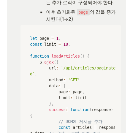
는 추가 로직이 구성되어야 한다.
▪
이후 초기화된 
의 값을 증가
page
시킨다(1→2)
let
 page 
=
1
;
const
 limit 
=
10
;
function
loadArticles
(
)
{
    $
.
ajax
(
{
        url
:
`
/api/articles/paginate
d
`
,
        method
:
'GET'
,
        data
:
{
            page
:
 page
,
            limit
:
 limit

}
,
success
:
function
(
response
)
{
// DOM에 게시글 추가
const
 articles 
=
 respons