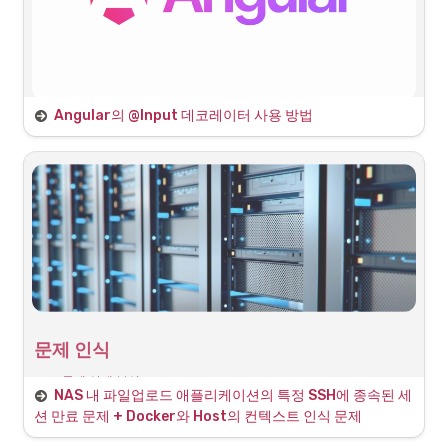
3
.
해당 토큰과 함께 백엔드서버가 프로바이더 서버로 요청하는 
중첩 구조를 만들게 됨
•
일반로그인 : 
사용자 → 서버(서비스 서버) → 사용자
•
소셜로그인 : 사용자 → 서버(
서비스 서버 → 프로바이더 
서버 → 서비스 서버
) → 사용자
Angular의 @Input 데코레이터 사용 방법
•
실제 애플리케이션에서 구현하는 과정을 정리
데이터 바인딩을 위한 @Input 데코레이터
@input 데코레이터를 통한 데이터 바인딩
Angular에서 데이터 바인딩을 위한 데코레이터는 주로 
을 사
@Input()
용하여 부모 컴포넌트로부터 값을 받아오는 데 사용됩니다. 이 데코레이
터는 자식 컴포넌트에서 부모 컴포넌트의 데이터를 바인딩할 수 있게 해
줍니다.
다음은 Angular에서 
 데코레이터를 사용하여 데이터 바인딩
@Input()
을 구현하는 간단한 예시입니다.
문제 인식
1
.
자식 컴포넌트 생성

먼저 자식 컴포넌트를 생성하고, 
을 사용하여 데이터를 
@Input()
•
문제 상태 분석
받을 준비를 합니다.
NAS 내 파일업로드 애플리케이션의 특정 SSH에 종속된 세
◦
개발PC에서 SSH로 NAS에 접근(특정 계정의 세션 
션 만료 문제 + Docker와 Host의 컨텍스트 인식 문제
ex)citefred 유저로 SSH세션 생성됨)