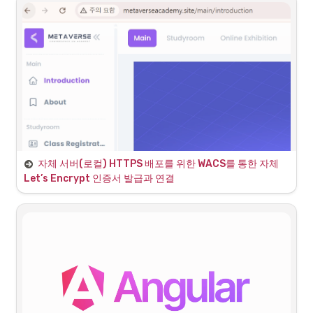
해결 방안 탐색
해결 시도
•
보안을 위하여 다른 사이트에서 로드할 때 허용 범위가 
지정되어 있다.
•
호출하는 사이트(A 프로젝트)는 호출 당하는 사이트(B 
프로젝트)에서 막은거라 할 수 있는 일은 없다.
•
호출 당하는 사이트(B 프로젝트)에서 X-Frame-
2
.
백엔드 컨트롤러의 요청 흐름
Options 설정을 해준다.
a
.
(백엔드) 컨트롤러 요청 도착 → (백엔드) 파일 서비스 전달
◦
DENY: 시도하는 사이트에 관계없이 페이지를 프
레임에 표시 X
자체 서버(로컬) HTTPS 배포를 위한 WACS를 통한 자체 
◦
Let’s Encrypt 인증서 발급과 연결
SAMEORIGIN: 페이지는 모든 조상 프레임이 페이
도메인 구매 후, DNS 관리페이지 -> A Record 설정 -> 서
지 자체와 동일한 출처인 경우에만 표시
버 외부 IP 연결
•
호출당하는 입장인 B 프로젝트에서 응답 헤더에 X-
b
.
(백엔드) 파일 서비스 → (NAS) 파일 저장 서버 컨트롤러로 요
•
http://www.metaverseacademy.site
Frame-Options를 세팅해서 보내주어야 한다.
청
•
•
http://metaverseacademy.site/
httpResponse.setHeader("X-Frame-Options", 
"allow-from A프로젝트 IP주소:포트번호");
•
두개의 접근 주소 HTTP 일반 배포 상태 확인 (이후 → SSL 발급 후 
HTTPS 보안 배포로 연결)
httpResponse
.
setHeader
(
"X-Frame-Options"
,
"al
low-from http://localhost:8080"
)
;