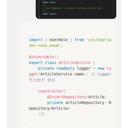
...
import
{
 UserRole 
}
from
'src/user/u
ser-role.enum'
;
@
Injectable
(
)
export
class
ArticleService
{
private
readonly
 logger 
=
new
Lo
gger
(
ArticleService
.
name
)
;
// Logger 
인스턴스 생성
constructor
(
@
InjectRepository
(
Article
)
private
 articleRepository
:
 R
epository
<
Article
>
)
{
}
...