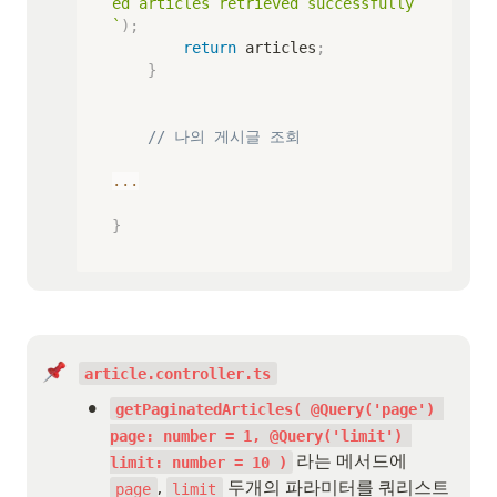
ed articles retrieved successfully
`
)
;
return
 articles
;
}
// 나의 게시글 조회
...
}
article.controller.ts
•
getPaginatedArticles( @Query('page') 
page: number = 1, @Query('limit') 
라는 메서드에 
limit: number = 10 )
, 
 두개의 파라미터를 쿼리스트
page
limit