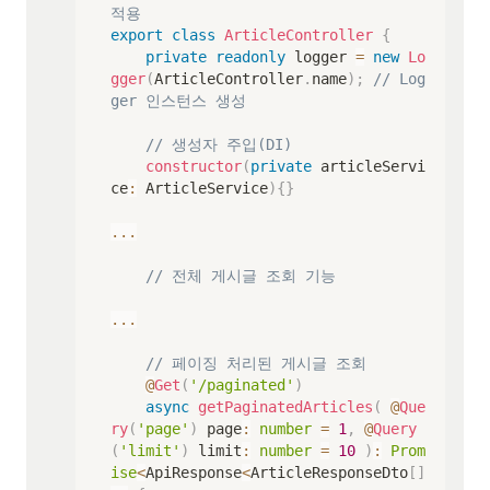
적용
export
class
ArticleController
{
private
readonly
 logger 
=
new
Lo
gger
(
ArticleController
.
name
)
;
// Log
ger 인스턴스 생성
// 생성자 주입(DI)
constructor
(
private
 articleServi
ce
:
 ArticleService
)
{
}
...
// 전체 게시글 조회 기능
...
// 페이징 처리된 게시글 조회
@
Get
(
'/paginated'
)
async
getPaginatedArticles
(
@
Que
ry
(
'page'
)
 page
:
number
=
1
,
@
Query
(
'limit'
)
 limit
:
number
=
10
)
:
Prom
ise
<
ApiResponse
<
ArticleResponseDto
[
]