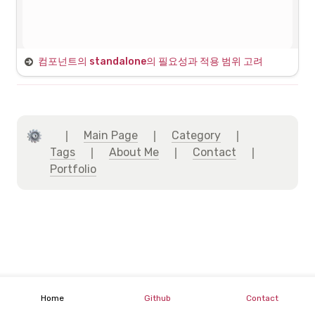
해결 시도와 결과
c
.
(NAS) 파일 저장 컨트롤러 → NAS 파일 서비스 → NAS 스토리
컴포넌트의 standalone의 필요성과 적용 범위 고려
지 내 저장 
호출 당하는 입장인 Pixel Streaming의 서버에서 헤더 추가 
d
.
(백엔드) 파일 정보 및 NAS 정적 서빙 경로 데이터베이스 저장
Standalone?
설정 필요
3
.
프론트엔드의 파일 데이터베이스 목록 조회 화면
•
아래는 SignalingWebServer의 cirrus.js의 부분이다.
Standardalone?
　｜　
Main Page
　｜　
Category
　｜　 
•
4
.
강의실의 시청 화면 진입 모습
해당 서버 프로젝트는 
은 HTTP 헤더를 설정하
helmet
Tags
　｜　
About Me
　｜　
Contact
　｜　
여 앱을 일반적인 웹 취약점으로부터 보호하는 데 도움
Angular에서 "Standalone" 컴포넌트는 Angular 14 이상에서 도입된 기
5
.
시청 화면 요청 시 NAS의 웹서버로부터 서빙되는 영상의 모습
이 되는 Express.js 미들웨어를 사용하고 있는 것으로 
Portfolio
능으로, 모듈 없이 독립적으로 사용할 수 있는 컴포넌트를 의미합니다. 
파악되었다.
이는 컴포넌트의 재사용성과 관리성을 높이며, 더 간편하게 애플리케이
션을 구성할 수 있게 해줍니다.
Standalone 컴포넌트의 특징
if
(
config
.
UseHTTPS
)
{
	app
.
use
(
helmet
(
)
)
;
1
.
모듈 불필요: 기존의 Angular 컴포넌트는 반드시 모듈에 포함되어
야 했지만, Standalone 컴포넌트는 독립적으로 사용할 수 있습니
	app
.
use
(
hsts
(
{
maxAge
:
15552000
// 180 days in seconds
다.
}
)
)
;
//Setup http -> https redirect
Home
Github
Contact
	console
.
log
(
'Redirecting http->https'
)
;