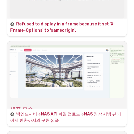
▪
매개체 역할: NAS와 서비스 백엔드 서버 간의 파일 관련 
매개체 역할 수행 (리버스 프록시)
•
서비스 백엔드 서버:
Refused to display in a frame because it set 'X-
◦
역할: NestJS 기반의 서비스 관련 API 서버
문제 인식
Frame-Options' to 'sameorigin'.
◦
기능: 웹 애플리케이션의 기본적인 CRUD 기능 제공
◦
데이터 저장: 파일 경로를 데이터베이스에 URL Path 형태로 
HTTPS 배포를 통해 모든 서버들은 SSL을 통해 HTTPS 
저장
요청/응답을 받는 구조로 변경되고 있음
•
서비스 프론트엔드 서버:
•
이 중 PixelStreaming을 하는 웹시그널링서버
◦
역할: 웹 애플리케이션의 전체 뷰 페이지 렌더링 담당
(WebRTC/Stun-Turn Server)가 동일한 도메인 인증서
를 사용하면서 프론트엔드 서비스 내에 iFrame으로 
◦
기능: 백엔드 API와 통신을 통한 동적 페이지 렌더링

PixelStreaming 화면을 임베딩 하는 부분의 오류가 발
파일 제공: 각종 파일은 백엔드로부터 전달받는 URL Path를 
생
통해 제공
•
동일 오리진에 따른 문제
•
chrome-error://chromewebdata/:1 Refused to 
display '
https://metaverseacademy.site:8443/
' in 
a frame because it set 'X-Frame-Options' to 
샘플 모습
'sameorigin'.
백엔드서버→NAS API 파일 업로드→NAS 영상 서빙 뷰 페
1
.
프론트엔드의 파일 업로드 요청 시작
이지 반환까지의 구현 샘플