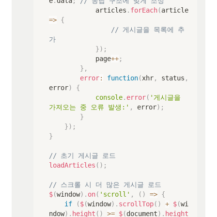
e
.
data
;
// 응답 구조에 맞게 조정
            articles
.
forEach
(
article 
=>
{
// 게시글을 목록에 추
가
}
)
;
            page
++
;
}
,
error
:
function
(
xhr
,
 status
,
error
)
{
console
.
error
(
'게시글을 
가져오는 중 오류 발생:'
,
 error
)
;
}
}
)
;
}
// 초기 게시글 로드
loadArticles
(
)
;
// 스크롤 시 더 많은 게시글 로드
$
(
window
)
.
on
(
'scroll'
,
(
)
=>
{
if
(
$
(
window
)
.
scrollTop
(
)
+
$
(
wi
ndow
)
.
height
(
)
>=
$
(
document
)
.
height