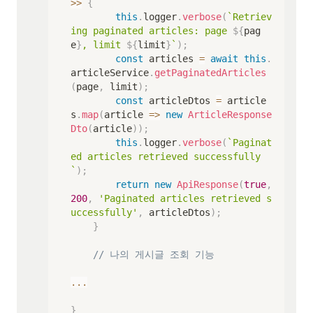
>>
{
this
.
logger
.
verbose
(
`
Retriev
ing paginated articles: page 
${
pag
e
}
, limit 
${
limit
}
`
)
;
const
 articles 
=
await
this
.
articleService
.
getPaginatedArticles
(
page
,
 limit
)
;
const
 articleDtos 
=
 article
s
.
map
(
article 
=>
new
ArticleResponse
Dto
(
article
)
)
;
this
.
logger
.
verbose
(
`
Paginat
ed articles retrieved successfully
`
)
;
return
new
ApiResponse
(
true
,
200
,
'Paginated articles retrieved s
uccessfully'
,
 articleDtos
)
;
}
// 나의 게시글 조회 기능
...
}