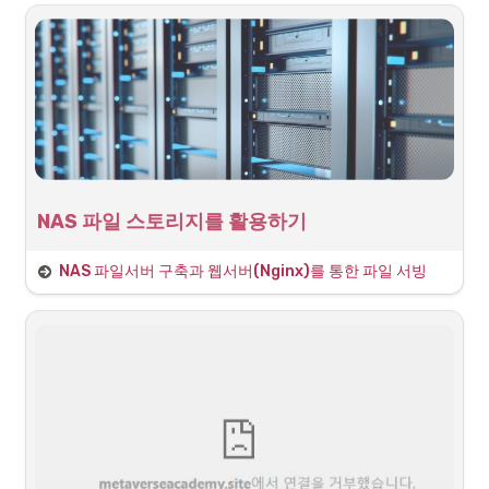
◦
파일업로드 관련 애플리케이션 실행(npm run start) - 해당 
유저의 세션에서 실행되고 있음
◦
개발PC의 SSH로 접속한 터미널을 종료 또는 만료로 종료 되
면 NAS에서도 해당 세션을 종료 시키면서 파일업로드 애플리
케이션도 함께 종료됨
해결 방안 탐색
•
특정 유저가 로그인하는 방식의 SSH 세션은 결국 해당 접속을 종료
하면 세션이 종료되면서 관련 프로세스가 모두 종료됨
NAS 파일 스토리지를 활용하기
•
따라서, NAS가 계속하여 실행되는 root 유저로 접근하면 해결 할 
수 있지만 root계정으로 터미널에 접근하는 것을 개방하는 것은 위
•
NAS:
험성이 있음
NAS 파일서버 구축과 웹서버(Nginx)를 통한 파일 서빙
◦
역할: 대용량 스토리지로서 AWS S3의 스토리지 서비스 역할 
•
NAS 자체에서 제공하는 
Docker를 통해 실행하면 root에서 실행하
대체
는것이므로 지속적인 프로세스를 유지 할 수 있음
◦
Nginx:
▪
역할: NAS의 정적 파일을 서빙
▪
기능: AWS S3의 정적 파일 URL 제공 역할 대체
◦
NAS 내부 파일 서버 애플리케이션:
▪
역할: NestJS API로 파일 시스템 전용 서버

기능: 서비스 백엔드 서버의 파일 시스템(I/O) 기능이 독
립화된 별도 서비스