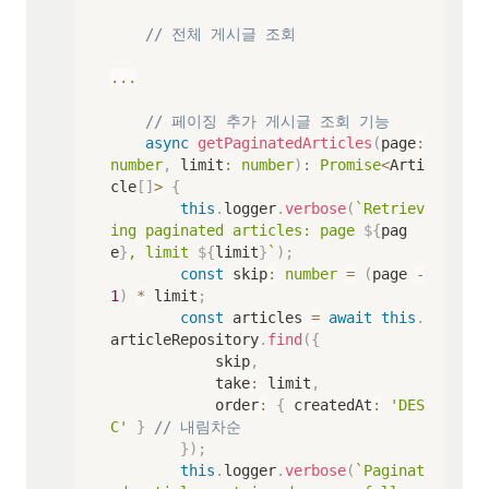
// 전체 게시글 조회
...
// 페이징 추가 게시글 조회 기능
async
getPaginatedArticles
(
page
:
number
,
 limit
:
number
)
:
Promise
<
Arti
cle
[
]
>
{
this
.
logger
.
verbose
(
`
Retriev
ing paginated articles: page 
${
pag
e
}
, limit 
${
limit
}
`
)
;
const
 skip
:
number
=
(
page 
-
1
)
*
 limit
;
const
 articles 
=
await
this
.
articleRepository
.
find
(
{
            skip
,
            take
:
 limit
,
            order
:
{
 createdAt
:
'DES
C'
}
// 내림차순
}
)
;
this
.
logger
.
verbose
(
`
Paginat