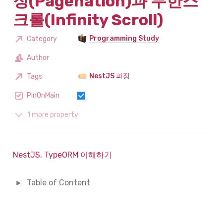
징(Pagenation)과 무한스
크롤(Infinity Scroll)
Programming Study
Category
Author
NestJS 과정
Tags
PinOnMain
1 more property
NestJS, TypeORM 이해하기
Table of Content