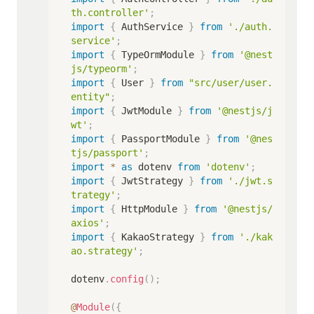
th.controller'
;
import
{
 AuthService 
}
from
'./auth.
service'
;
import
{
 TypeOrmModule 
}
from
'@nest
js/typeorm'
;
import
{
 User 
}
from
"src/user/user.
entity"
;
import
{
 JwtModule 
}
from
'@nestjs/j
wt'
;
import
{
 PassportModule 
}
from
'@nes
tjs/passport'
;
import
*
as
 dotenv 
from
'dotenv'
;
import
{
 JwtStrategy 
}
from
'./jwt.s
trategy'
;
import
{
 HttpModule 
}
from
'@nestjs/
axios'
;
import
{
 KakaoStrategy 
}
from
'./kak
ao.strategy'
;
dotenv
.
config
(
)
;
@
Module
(
{