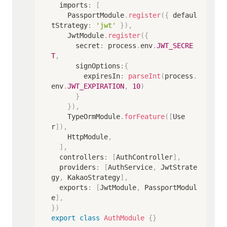
  imports
:
[
    PassportModule
.
register
(
{
 defaul
tStrategy
:
'jwt'
}
)
,
    JwtModule
.
register
(
{
      secret
:
 process
.
env
.
JWT_SECRE
T
,
      signOptions
:
{
        expiresIn
:
parseInt
(
process
.
env
.
JWT_EXPIRATION
,
10
)
}
}
)
,
    TypeOrmModule
.
forFeature
(
[
Use
r
]
)
,
    HttpModule
,
]
,
  controllers
:
[
AuthController
]
,
  providers
:
[
AuthService
,
 JwtStrate
gy
,
 KakaoStrategy
]
,
  exports
:
[
JwtModule
,
 PassportModul
e
]
,
}
)
export
class
AuthModule
{
}