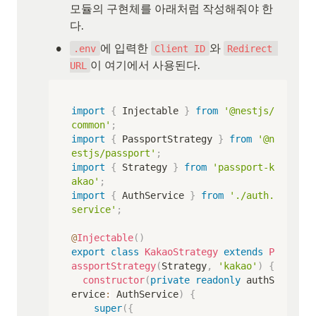
모듈의 구현체를 아래처럼 작성해줘야 한
다.
•
에 입력한 
와 
.env
Client ID
Redirect 
이 여기에서 사용된다.
URL
import
{
 Injectable 
}
from
'@nestjs/
common'
;
import
{
 PassportStrategy 
}
from
'@n
estjs/passport'
;
import
{
 Strategy 
}
from
'passport-k
akao'
;
import
{
 AuthService 
}
from
'./auth.
service'
;
@
Injectable
(
)
export
class
KakaoStrategy
extends
P
assportStrategy
(
Strategy
,
'kakao'
)
{
constructor
(
private
readonly
 authS
ervice
:
 AuthService
)
{
super
(
{