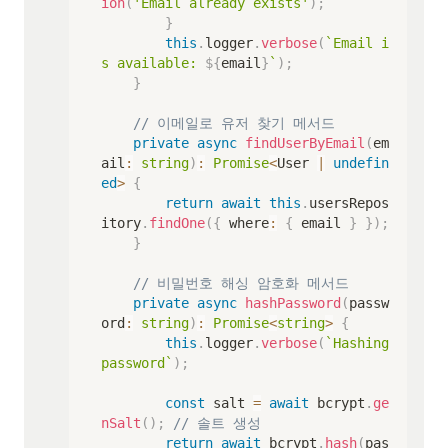
ion
(
'Email already exists'
)
;
}
this
.
logger
.
verbose
(
`
Email i
s available: 
${
email
}
`
)
;
}
// 이메일로 유저 찾기 메서드
private
async
findUserByEmail
(
em
ail
:
string
)
:
Promise
<
User 
|
undefin
ed
>
{
return
await
this
.
usersRepos
itory
.
findOne
(
{
 where
:
{
 email 
}
}
)
;
}
// 비밀번호 해싱 암호화 메서드
private
async
hashPassword
(
passw
ord
:
string
)
:
Promise
<
string
>
{
this
.
logger
.
verbose
(
`
Hashing 
password
`
)
;
const
 salt 
=
await
 bcrypt
.
ge
nSalt
(
)
;
// 솔트 생성
return
await
 bcrypt
.
hash
(
pas