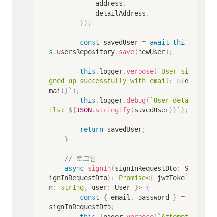
            address
,
            detailAddress
,
}
)
;
const
 savedUser 
=
await
thi
s
.
usersRepository
.
save
(
newUser
)
;
this
.
logger
.
verbose
(
`
User si
gned up successfully with email: 
${
e
mail
}
`
)
;
this
.
logger
.
debug
(
`
User deta
ils: 
${
JSON
.
stringify
(
savedUser
)
}
`
)
;
return
 savedUser
;
}
// 로그인
async
signIn
(
signInRequestDto
:
 S
ignInRequestDto
)
:
Promise
<
{
 jwtToke
n
:
string
,
 user
:
 User 
}
>
{
const
{
 email
,
 password 
}
=
signInRequestDto
;
this
.
logger
.
verbose
(
`
Attempt