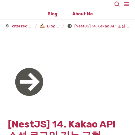
Blog
About Me
citeFred’s Blog
/
Blog Post
/
[NestJS] 14. Kakao API 소셜 로그인 기능 구현(OAuth)
[NestJS] 14. Kakao API 