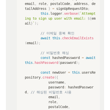
email
,
 role
,
 postalCode
,
 address
,
 de
tailAddress 
}
=
 signUpRequestDto
;
this
.
logger
.
verbose
(
`
Attempt
ing to sign up user with email: 
${
em
ail
}
`
)
;
// 이메일 중복 확인
await
this
.
checkEmailExists
(
email
)
;
// 비밀번호 해싱
const
 hashedPassword 
=
await
this
.
hashPassword
(
password
)
;
const
 newUser 
=
this
.
usersRe
pository
.
create
(
{
            username
,
            password
:
 hashedPasswor
d
,
// 해싱된 비밀번호 사용
            email
,
            role
,
            postalCode
,