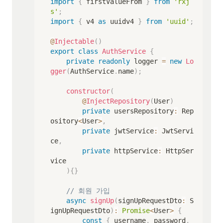
import
{
 firstValueFrom 
}
from
'rxj
s'
;
import
{
 v4 
as
 uuidv4 
}
from
'uuid'
;
@
Injectable
(
)
export
class
AuthService
{
private
readonly
 logger 
=
new
Lo
gger
(
AuthService
.
name
)
;
constructor
(
@
InjectRepository
(
User
)
private
 usersRepository
:
 Rep
ository
<
User
>
,
private
 jwtService
:
 JwtServi
ce
,
private
 httpService
:
 HttpSer
vice

)
{
}
// 회원 가입
async
signUp
(
signUpRequestDto
:
 S
ignUpRequestDto
)
:
Promise
<
User
>
{
const
{
 username
,
 password
,