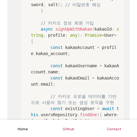
sword
,
 salt
)
;
// 비밀번호 해싱
}
// 카카오 정보 회원 가입
async
signUpWithKakao
(
kakaoId
:
s
tring
,
 profile
:
any
)
:
Promise
<
User
>
{
const
 kakaoAccount 
=
 profil
e
.
kakao_account
;
const
 kakaoUsername 
=
 kakaoA
ccount
.
name
;
const
 kakaoEmail 
=
 kakaoAcco
unt
.
email
;
// 카카오 프로필 데이터를 기반
으로 사용자 찾기 또는 생성 로직을 구현
const
 existingUser 
=
await
t
his
.
usersRepository
.
findOne
(
{
 where
:
{
 email
:
 kakaoEmail 
}
}
)
;
if
(
existingUser
)
{
Home
Github
Contact
return
 existingUser
;