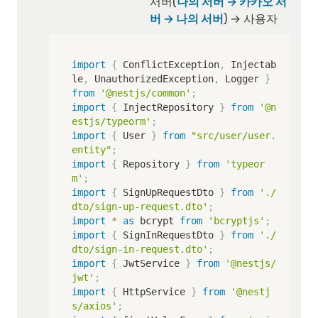
서버(
나의 서버 → 카카오 서
버 → 나의 서버
) → 사용자
import
{
 ConflictException
,
 Injectab
le
,
 UnauthorizedException
,
 Logger 
}
from
'@nestjs/common'
;
import
{
 InjectRepository 
}
from
'@n
estjs/typeorm'
;
import
{
 User 
}
from
"src/user/user.
entity"
;
import
{
 Repository 
}
from
'typeor
m'
;
import
{
 SignUpRequestDto 
}
from
'./
dto/sign-up-request.dto'
;
import
*
as
 bcrypt 
from
'bcryptjs'
;
import
{
 SignInRequestDto 
}
from
'./
dto/sign-in-request.dto'
;
import
{
 JwtService 
}
from
'@nestjs/
jwt'
;
import
{
 HttpService 
}
from
'@nestj
s/axios'
;