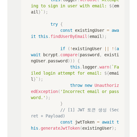
ing to sign in user with email: 
${
em
ail
}
`
)
;
try
{
const
 existingUser 
=
awa
it
this
.
findUserByEmail
(
email
)
;
if
(
!
existingUser 
||
!
(
a
wait
 bcrypt
.
compare
(
password
,
 existi
ngUser
.
password
)
)
)
{
this
.
logger
.
warn
(
`
Fa
iled login attempt for email: 
${
emai
l
}
`
)
;
throw
new
Unauthoriz
edException
(
'Incorrect email or pass
word.'
)
;
}
// [1] JWT 토큰 생성 (Sec
ret + Payload)
const
 jwtToken 
=
await
t
his
.
generateJwtToken
(
existingUser
)
;