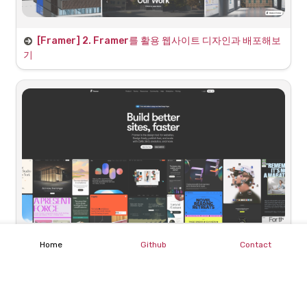
•
왼쪽 Ask Framer… 에서 원하는 것을 입력해보려고 한다. 
◦
처음 입력한 정보는 다음과 같다. 
[Framer] 2. Framer를 활용 웹사이트 디자인과 배포해보
1. Framer 회원가입
•
우리는 강제로 우리 프로젝트 이미지를 넣긴했지만, 저렇게 프로젝
기
트 메뉴로 이동하니
 우리가 수정하지 못했던 부분들이 있는 것을 확
•
회원가입하기
나는 가상전시관 VEXPO라는 언리얼엔진 프로젝트를 개발했
인
했다.
어

•
이것에 대한 프로젝트 소개 페이지로 구성해줘

실제 홈페이지들의 동작은 단순히 이미지를 교체하는 정도로는 한
계가 있고,
프로젝트 설계 과정 이미지들과 레벨디자인 모습 내부/외
◦
부 여러 모습이 있고, 기능 구현에 대한 블루프린트 로직 
이 홈페이지에 프로젝트나 프로젝트 정보, 사진 같은 것을 등
정도의 이미지가 있어.

록하고 홈페이지에서 보이도록 연결되어 있다. 이것을 콘텐츠 
관리 시스템(Contents Management System)이 들어간 홈
이걸 포함 할 수 있도록 준비해줘

페이지라고 이해하면 된다.
새로운 페이지를 만들지말고 홈을 변경해줘

◦
하지만 이것을 웹개발자의 경우 실제 코드로 이처럼 운영되도
록 구성하지만, 초
심자의 경우 코드로 적용하기 어려운 문제
가 
불필요한 연락하기, 회사 등은 제거해줘도 되
있다.
•
하지만
 Framer에서는 이러한 복잡함을 간단히 페이지 구성을 통
•
실시간으로 AI가 페이지를 변경하기 시작한다.
•
해 해결
할 수 있다.
구글로 간편 회원가입 하기
Home
Github
Contact
[Framer] 1. 초보, 비전공자를 위한 Framer로 홈페이지 
1. Framer란 무엇인가?
만들기 소개
Framer: Create a professional website, free. No code 
website builder loved by designers.