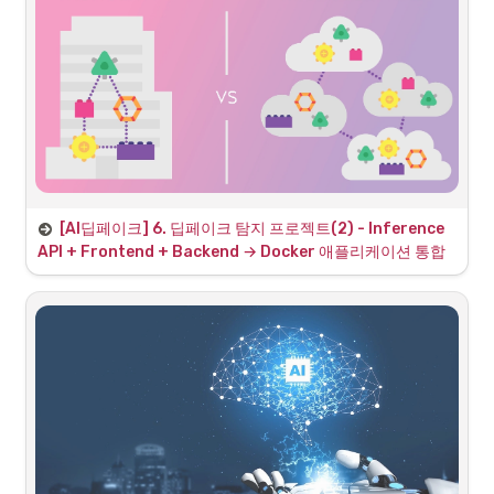
비효율적이다.
React
•
Node.js 기반 프레임워크
•
RAG를 통한 AI 1차 고도화
컴포넌트
 기반 프론트엔드 프레임워크
•
•
신뢰할 수 있는 외부 지식(전시 도록, 미술사 문헌 등)을 
가상 DOM 구현체를 통한 빠른 데이터 바인딩 및 페이지 
검색하여 프롬프트에 제공하는 
RAG(검색 증강 생성, 
로딩
Retrieval-Augmented Generation)
 파이프라인
•
선언적 UI(컴포넌트 모듈)
와 JSX(JavaScript 기반 
을 도입하고자 한다.
XML) 직관적인 코드(객체지향)
[AI딥페이크] 6. 
딥페이크 탐지 프로젝트(2) - Inference 
6일차: 최종 시스템 통합 및 데모 (FastAPI)
2. Vite란?
API + Frontend + Backend → Docker 애플리케이션 통합
부제:
 딥보이스/딥페이크 탐지 모델을 활용한 
추론 API 서버
 구축 및 
전
2. 
기대 효과 (Expected Benefits)
Vite
체 통합
•
Agenda: 6일차 학습 목표 및 일정 (8H)
•
모듈 1 (이론/실습):
 FastAPI 서버 환경 설정 및 프로젝트 구조 구
성
◦
Python 환경 설정 및 FastAPI, Uvicorn, TensorFlow 라이브
러리 설치
◦
 폴더에 5일차 모델 파일 배치
models/
•
모듈 2 (실습):
 딥보이스 탐지 API 개발 (FastAPI)