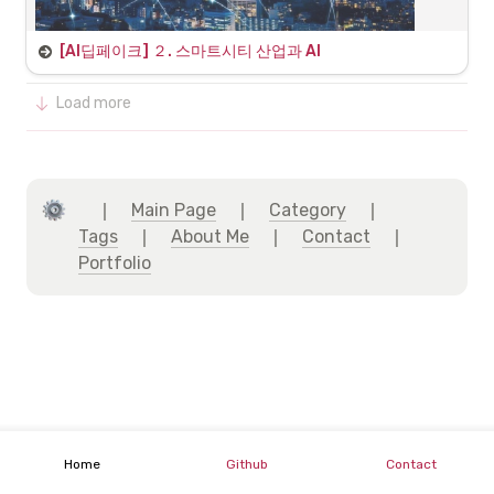
[AI딥페이크] ２. 
스마트시티 산업과 AI
2일차: 스마트시티 산업 동향 및 딥페이크 탐지 
Load more
프로젝트 설계
부제:
 딥페이크 탐지 기술의 스마트시티 적용 방안 모색 및 웹 서비스 기
획
　｜　
Main Page
　｜　
Category
　｜　 
2일차 학습 목표 및 일정
Tags
　｜　
About Me
　｜　
Contact
　｜　
1
.
이론 (2H):
 스마트시티 산업 동향 및 딥페이크 탐지 기술 적용 방안
Portfolio
2
.
실습 (6H):
 딥페이크 탐지 웹 애플리케이션 프로젝트 설계
•
목표 설정 (SMART) 및 기능 정의
•
시스템 아키텍처 및 UI/UX
•
데이터베이스 (ERD) 및 API 설계
3
.
발표 및 피드백:
 팀별 설계 내용 발표
Home
Github
Contact