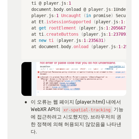
ti @ player
.
js
:
1
document
.
body
.
onload @ player
.
js
:
1Understan
player
.
js
:
1
Uncaught
(
in
 promise
)
 SecurityE
at Et
.
isSessionSupported
(
player
.
js
:
1
:
14173
at 
get
rootElement
(
player
.
js
:
1
:
205667
)
at ti
.
createButtons
(
player
.
js
:
1
:
237093
)
at 
new
ti
(
player
.
js
:
1
:
235631
)
at document
.
body
.
onload
(
player
.
js
:
1
:
256060
•
이 오류는 웹 페이지 (player.html) 내에서 
WebXR API의 
 기능
xr-spatial-tracking
에 접근하려고 시도했지만, 브라우저의 권
한 정책에 의해 허용되지 않았음을 나타낸
다.