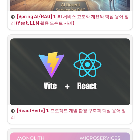
•
특수한 기능이 필요
하다.
Spring Boot 백엔드와 
새로운 DB의 
JPA 연동 및 기존 
API 정상 동작 검증
•
기존 MySQL 환경에서는 이러한 고속 벡터 연산이 매우 
비효율적이거나 지원되지 않으므로, Spring AI 생태계
[Spring AI/RAG] 1. AI 서비스 고도화 개요와 핵심 용어 정
에서 가장 널리 쓰이고 호환성이 뛰어난 
PostgreSQL
리 (feat. LLM 활용 도슨트 사례)
과 그 확장 프로그램인 
로 데이터베이스를 
pgvector
2. Spring Boot 백엔드 설정 변경 (Backend 
전면 마이그레이션하기로 결정
했다.
1. 제안 배경 (Background)
Configuration)
현재 구현 단계의 한계 및 문제 인식
해당 세션의 목표
2.1 
데이터베이스 의존성 교체
•
현재 가상 전시관(VExhibition)의 AI 도슨트 시스템은 
•
OS 환경에 구애받지 않는
Docker 기반의 
작품의 짧은 설명(Description)과 LLM(대형 언어 모델)
PostgreSQL 및 
 환경 구축
pgvector
의 사전 학습된 내부 지식과 프롬프트 정의(Prompt 
•
기존 MySQL에 적재된 전시관(Exhibition) 및 작품
Engineering)에만 의존하여 대본을 생성하고 있다. 이
(Production) 
데이터의 손실 없는 이전
러한 구조는 다음과 같은 한계점을 지닌다.
•
Spring Boot 백엔드와 
새로운 DB의 
JPA 연동 및 기존 
◦
환각 현상(Hallucination):
 LLM이 작품의 의도
API 정상 동작 검증
나 작가의 배경에 대해 존재하지 않는 거짓 정보를 
사실처럼 지어낼 위험성이 존재한다.
◦
전문성 및 정보의 깊이 부족:
 단순한 텍스트 묘사
[React+vite] 1. 프로젝트 개발 환경 구축과 핵심 용어 정
를 넘어선 깊이 있는 미술사적 배경, 작가의 철학, 
1. Why React? Vite?
리
전시 기획 의도 등을 상세히 전달하기 어렵다.
2. 왜 Docker로 환경을 구축해야 하는가? (Why 
◦
최신 데이터 반영의 한계:
 전시회 라인업이 변경되
1. React란?
Docker?)
거나 새로운 작품이 추가될 때마다 LLM을 미세 조
정(Fine-tuning)하는 것은 비용과 시간 측면에서 