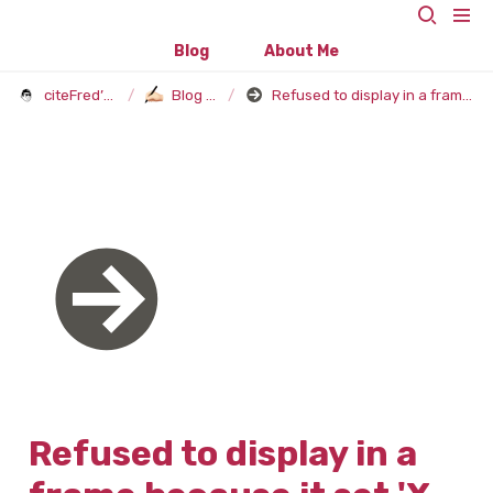
Blog
About Me
citeFred’s Blog
/
Blog Post
/
Refused to display in a frame because it set 'X-Frame-Options' to 'sameorigin'.
Refused to display in a 