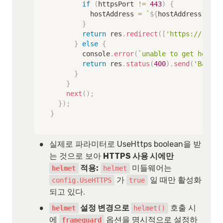
if
(
httpsPort 
!=
443
)
{
					hostAddress 
=
`
${
hostAddress
}
:
${
h
}
return
 res
.
redirect
(
[
'https://'
,
 ho
}
else
{
				console
.
error
(
`
unable to get host n
return
 res
.
status
(
400
)
.
send
(
'Bad Re
}
}
next
(
)
;
}
)
;
}
•
실제로 파라미터로 UseHttps boolean을 받
는 것으로 보아 
HTTPS 사용 시에만 
 적용:
 미들웨어는 
helmet
helmet
 가 
 일 때만 활성화
config.UseHTTPS
true
되고 있다.
•
 설정 변경으로 
 호출 시
helmet
helmet()
에 
옵션을 명시적으로 설정하
frameguard