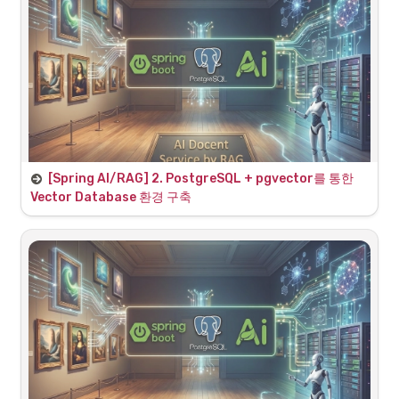
안전한 데이터 이관을 위한 순서: "스키마 먼저, 데이터는 나
중에”
•
MySQL과 PostgreSQL 간 데이터 타입(
 vs 
DATETIME
, 
 vs 
 등) 차이로 인한 직
TIMESTAMP
TINYINT
BOOLEAN
접 마이그레이션 시 오류 발생 위험 존재.
•
단계별 전략:
1
.
JPA 연동:
 Spring Boot 접속 정보를 
PostgreSQL로 변경.
2
.
스키마 자동 생성:
 애플리케이션 실행을 통해 
JPA(Hibernate)가 엔티티(
)를 분석, 
@Entity
[Spring AI/RAG] 2. PostgreSQL + pgvector를 통한 
PostgreSQL용 빈 테이블(스키마) 자동 생성 유
Vector Database 환경 구축
도.
1. 마이그레이션 배경 및 목표 (Background & 
3
.
데이터 적재:
 완성된 빈 테이블에 기존 MySQL 데
Objective)
이터를 Export/Import 방식으로 이관.
왜 PostgreSQL과 pgvector인가?
해당 세션의 목표
•
현재 가상 전시관 서비스는 관계형 데이터베이스인 
•
OS 환경에 구애받지 않는
Docker 기반의 
MySQL을 기반으로 운영
되고 있다.
PostgreSQL 및 
 환경 구축
pgvector
•
하지만 향후 도입할
RAG 시스템
은 문서를 임베딩한 고
•
기존 MySQL에 적재된 전시관(Exhibition) 및 작품
차원 배열인 '벡터(Vector)' 데이터를 저장하고, 
벡터 간
(Production) 
데이터의 손실 없는 이전
의 '코사인 유사도'를 밀리초 단위로 계산해 낼 수 있는 