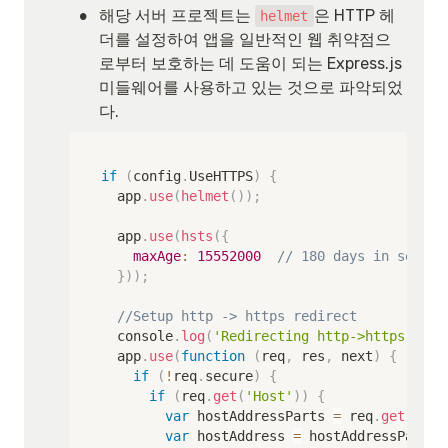
•
해당 서버 프로젝트는 
은 HTTP 헤
helmet
더를 설정하여 앱을 일반적인 웹 취약점으
로부터 보호하는 데 도움이 되는 Express.js 
미들웨어를 사용하고 있는 것으로 파악되었
다.
if
(
config
.
UseHTTPS
)
{
	app
.
use
(
helmet
(
)
)
;
	app
.
use
(
hsts
(
{
maxAge
:
15552000
// 180 days in second
}
)
)
;
//Setup http -> https redirect
	console
.
log
(
'Redirecting http->https'
)
;
	app
.
use
(
function
(
req
,
 res
,
 next
)
{
if
(
!
req
.
secure
)
{
if
(
req
.
get
(
'Host'
)
)
{
var
 hostAddressParts 
=
 req
.
get
(
'Hos
var
 hostAddress 
=
 hostAddressParts
[