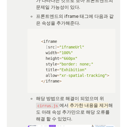
가 나타나는 것으로 보아 프론트엔드의 
문제일 가능성이 있다.
◦
프론트엔드의 iframe 태그에 다음과 같
은 속성을 추가해준다. 
<
iframe 

[
src
]
=
"iframeUrl"
    width
=
"100%"
    height
=
"660px"
    style
=
"border: none;"
    title
=
"Exhibition"
    allow
=
"xr-spatial-tracking"
>
<
/
iframe
>
◦
해당 방법으로 해결이 되었으며 위 
에서
 추가한 내용을 제거
해
cirrus.js
도 아래 속성 추가만으로 해당 오류를 
해결 할 수 있었다.