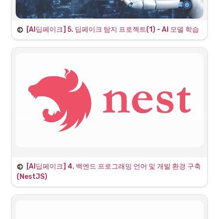
◦
 로드 및 추론 함수 구현
model_audio.h5
◦
 엔드포인트 구현 (음성 파일 수신 및 진위 
/deepfake/audio
[AI딥페이크] 5. 
딥페이크 탐지 프로젝트(1) - AI 모델 학습
판별)
5일차: 딥페이크 탐지 앱 개발(1) 프로젝트
•
모듈 3 (실습):
 딥페이크 이미지 탐지 API 개발 (FastAPI)
◦
 로드 및 추론 함수 구현
model_image.h5
(슬라이드 1: 표지)
◦
"안녕하십니까. 5일차 강의를 시작하겠습니다. 오늘은 '프로
 엔드포인트 구현 (이미지 파일 수신 및 진
/deepfake/image
젝트를 통한 AI 역량강화 과정' 중 **'딥페이크 탐지 앱 개발
위 판별)
(2) 프로젝트'**에 대해 다루겠습니다. 어제까지 만든 웹 애플
리케이션의 뼈대에, 실제 지능을 불어넣는 AI 모델 파트를 집
중적으로 학습하겠습니다."
부제:
 데이터 전처리, 딥보이스 및 딥페이크 이미지 모델 분석과 훈련
Agenda: 5일차 학습 목표 및 일정
•
데이터 전처리:
 개념 이해 및 딥페이크 탐지를 위한 기초 데이터 확
4일차: 백엔드 프로그래밍 (NestJS)
[AI딥페이크] 4. 
백엔드 프로그래밍 언어 및 개발 환경 구축
보.
(
NestJS
)
•
부제:
 Node.js, TypeScript, NestJS 핵심 개념과 RESTful API 서버 구축
딥보이스 모델 분석:
 음성 특징 학습 및 진위 판별 메커니즘 이해.
Agenda: 4일차 학습 목표 및 일정
1
.
NestJS 이론 (1):
 핵심 개념, 아키텍처 (DI, Module)