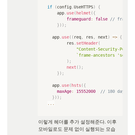
if
(
config
.
UseHTTPS
)
{
    app
.
use
(
helmet
(
{
frameguard
:
false
// frame
}
)
)
;
	app
.
use
(
(
req
,
 res
,
 next
)
=>
{
        res
.
setHeader
(
"Content-Security-Policy
`
frame-ancestors 'self' 
)
;
next
(
)
;
}
)
;
	app
.
use
(
hsts
(
{
maxAge
:
15552000
// 180 days in
}
)
)
;
...
이렇게 헤더를 추가 설정해준다. 이후 
모바일로도 문제 없이 실행되는 모습