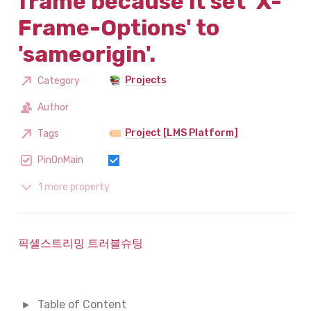
frame because it set 'X-
Frame-Options' to 
'sameorigin'.
Projects
Category
Author
Project [LMS Platform]
Tags
PinOnMain
1 more property
픽셀스트리밍 트러블슈팅
Table of Content