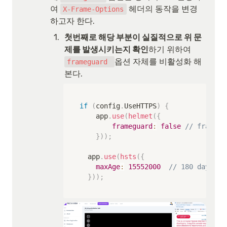
여 
 헤더의 동작을 변경
X-Frame-Options
하고자 한다.
1
.
첫번째로 해당 부분이 실질적으로 위 문
제를 발생시키는지 확인
하기 위하여 
옵션 자체를 비활성화 해
frameguard 
본다.
if
(
config
.
UseHTTPS
)
{
    app
.
use
(
helmet
(
{
frameguard
:
false
// frame
}
)
)
;
	app
.
use
(
hsts
(
{
maxAge
:
15552000
// 180 days in
}
)
)
;