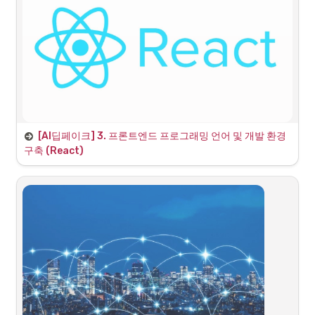
2
.
NestJS 실습 (1):
 Nest CLI 환경 구축 및 프로젝트 생성 
(Resource)
3
.
NestJS 이론 (2):
 데이터베이스와 ORM (TypeORM)
[AI딥페이크] 3. 프론트엔드 프로그래밍 언어 및 개발 환경 
3일차 - 프론트엔드 개발: React 기초
구축 (React)
부제:
 JavaScript 핵심 문법, React 컴포넌트, Hooks를 활용한 딥페이
크 탐지 웹 UI 구현
Agenda: 3일차 학습 목표 및 일정
1
.
JavaScript Core (이론):
 ES6+ 주요 문법, 비동기 처리 
(Promise, async/await).
2
.
React Core (이론):
 SPA, JSX, Component, Props, State 개념.
3
.
실습 1 (환경 구축):
 React 개발 환경 구축 (Vite), 기본 컴포넌트 및 
Props.